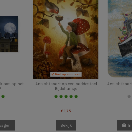
Niet op voorraad
klaas op het
Ansichtkaart op een paddestoel
Ansichtkaart
P
Bijdehansje
€ 1,75
lwagen
Bekijk
In