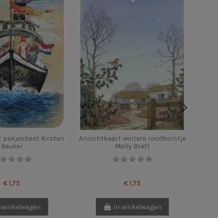
 pakjesboot Kirsten
Ansichtkaart winters roodborstje
Ansic
Beuker
Molly Brett
€ 1,75
€ 1,75
 winkelwagen
In winkelwagen