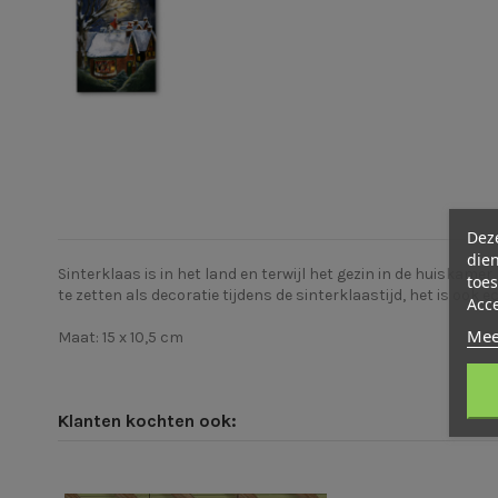
Deze
dien
Sinterklaas is in het land en terwijl het gezin in de huiskamer
toes
te zetten als decoratie tijdens de sinterklaastijd, het is ook 
Acc
Mee
Maat: 15 x 10,5 cm
Klanten kochten ook: