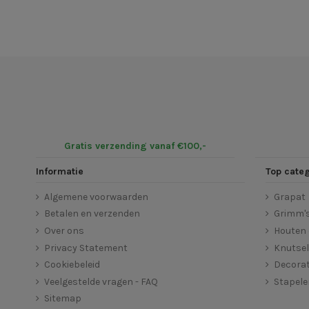
Gratis verzending vanaf €100,-
Informatie
Top cate
Algemene voorwaarden
Grapat
Betalen en verzenden
Grimm'
Over ons
Houten 
Privacy Statement
Knutse
Cookiebeleid
Decorat
Veelgestelde vragen - FAQ
Stapel
Sitemap