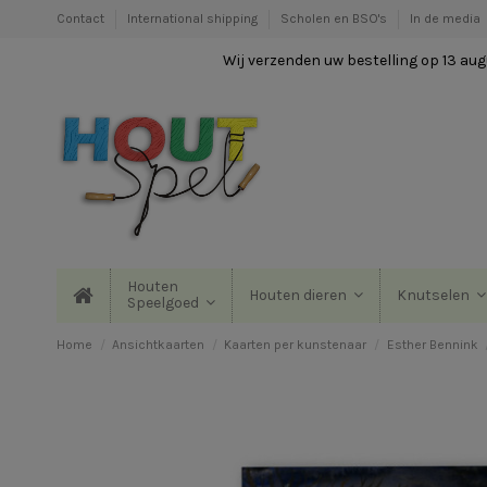
Contact
International shipping
Scholen en BSO's
In de media
Wij verzenden uw bestelling op 13 augu
Houten
Houten dieren
Knutselen
Speelgoed
Home
Ansichtkaarten
Kaarten per kunstenaar
Esther Bennink