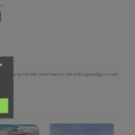
en
ze
ijn pietje op het dak. Deze kaart is niet enkel geweldig om neer