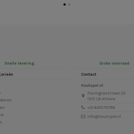
Snelle levering
Grote voorraad
gorieën
Contact
Houtspel.nl
s
Fioringrasstraat 25
1313 LB Almere
dieren
len
+31 641079798
ie
info@houtspel.nl
en