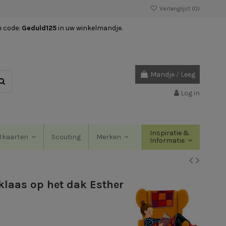
Verlanglijst (
0
)
e code:
Geduld125
in uw winkelmandje.
Mandje
/
Leeg
Log in
Inspiratie &
Scouting
tkaarten
Merken
Informatie
klaas op het dak Esther