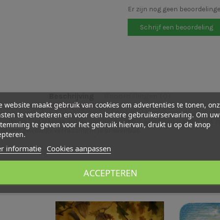
Er zijn nog geen beoordeling
Schrijf een beoordeling
Beschrijving
Beoordelingen (0)
 website maakt gebruik van cookies om advertenties te tonen, on
sten te verbeteren en voor een betere gebruikerservaring. Om uw
 luidkeels Sinterklaas liedjes aan het zingen is loopt Sinterklaas met z
temming te geven voor het gebruik hiervan, drukt u op de knop
echt een geweldige verrassing in je brievenbus.
epteren.
r informatie
Cookies aanpassen
ACCEPTEREN