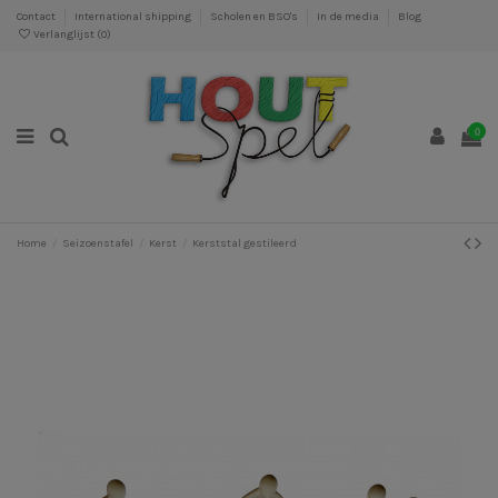
Contact
International shipping
Scholen en BSO's
In de media
Blog
Verlanglijst (
0
)
0
Home
Seizoenstafel
Kerst
Kerststal gestileerd