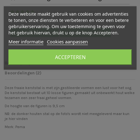
(
5
/
5
)
-
2
cijfer(s) -
1
beoordeling(en)
Deze website maakt gebruik van cookies om advertenties
te tonen, onze diensten te verbeteren en voor een betere
Bekijk verdeling
gebruikerservaring. Om uw toestemming te geven voor
het gebruik hiervan, drukt u op de knop Accepteren.
Bekijk beoordelingen
Schrijf een beoordeling
Meer informatie
Cookies aanpassen
ACCEPTEREN
Beschrijving
Beoordelingen (2)
Deze fraaie kerststal is met zijn gestileerde vormen een lust voor het oog.
De kerststal bestaat uit 10 losse figuren gemaakt uit onbewerkt hout welke
tezamen een zeer fraai geheel vormen.
De hoogte van de figuren is 9,5 cm
NB: de donker houten stal op de foto's wordt niet meegeleverd maar kun
je
hier
vinden
Merk: Pema