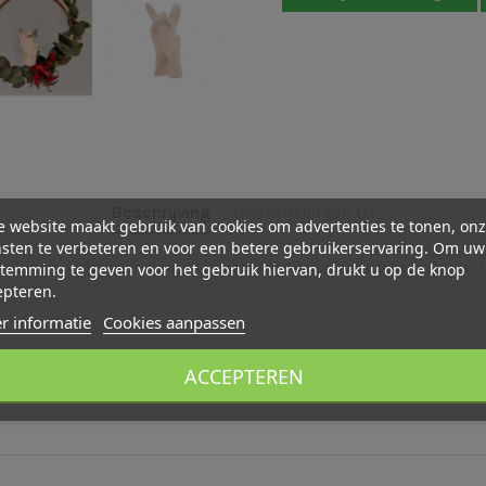
Beschrijving
Beoordelingen (1)
 website maakt gebruik van cookies om advertenties te tonen, on
sten te verbeteren en voor een betere gebruikerservaring. Om uw
temming te geven voor het gebruik hiervan, drukt u op de knop
ndje onder haar vleugels is niet alleen een plaatje tijdens de kerstd
ldje is.
epteren.
r informatie
Cookies aanpassen
ACCEPTEREN