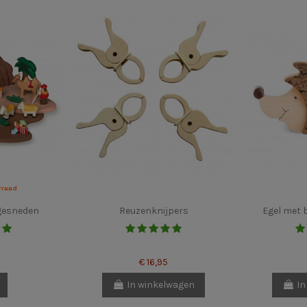
rraad
gesneden
Reuzenknijpers
Egel met 
€ 16,95
In winkelwagen
In