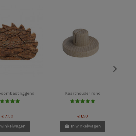
boombast liggend
Kaarthouder rond
Ster
€ 7,50
€ 1,50
 winkelwagen
In winkelwagen