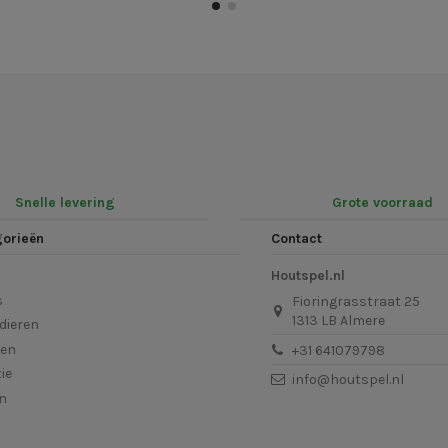
Snelle levering
Grote voorraad
gorieën
Contact
Houtspel.nl
s
Fioringrasstraat 25
1313 LB Almere
dieren
len
+31 641079798
ie
info@houtspel.nl
en