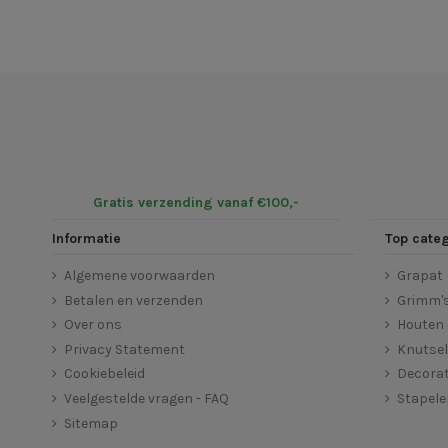
Gratis verzending vanaf €100,-
Informatie
Top cate
Algemene voorwaarden
Grapat
Betalen en verzenden
Grimm'
Over ons
Houten 
Privacy Statement
Knutse
Cookiebeleid
Decorat
Veelgestelde vragen - FAQ
Stapel
Sitemap