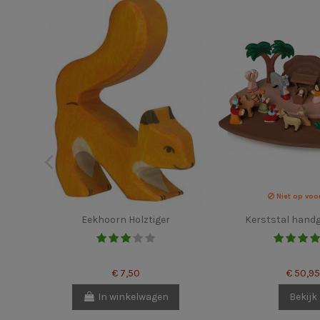
Niet op voo
Eekhoorn Holztiger
Kerststal hand
€ 7,50
€ 50,95
In winkelwagen
Bekijk