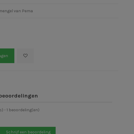
mengel van Pema
agen
beoordelingen
s) -
1
beoordeling(en)
Schrijf een beoordeling