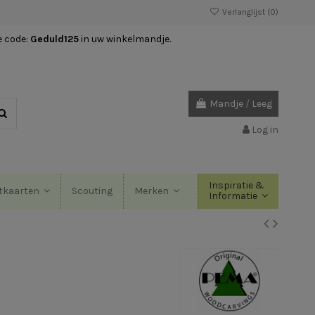
Verlanglijst (
0
)
e code:
Geduld125
in uw winkelmandje.
Mandje
/
Leeg
Log in
Inspiratie &
Scouting
tkaarten
Merken
Informatie