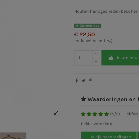
Houten handgesneden bescher
Op voorraad
€ 22,50
Inclusief belasting
In winkelw
Waarderingen en 
(
5
/
5
)
-
1
cijfer(
Bekijk verdeling
Bekijk beoordelingen