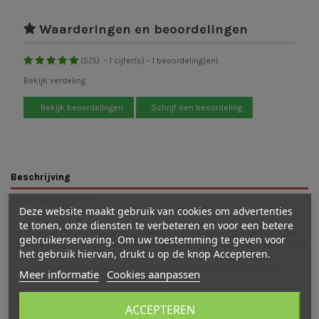
Waarderingen en beoordelingen
(
5
/
5
)
-
1
cijfer(s) -
1
beoordeling(en)
Bekijk verdeling
Bekijk beoordelingen
Schrijf een beoordeling
Beschrijving
Beoordelingen (1)
Deze website maakt gebruik van cookies om advertenties
te tonen, onze diensten te verbeteren en voor een betere
Dit zilveren lichtsnoertje is 27 cm lang en heeft 6 kleine LED lampjes. Het
gebruikerservaring. Om uw toestemming te geven voor
snoertje komt uit een plastic rond houdertje ter grote van een waxinelichtje
het gebruik hiervan, drukt u op de knop Accepteren.
en werkt op 1 (niet meegeleverde) grote celbatterij. Het geheel is zo
ontworpen dat het precies past bij de
stolp
en de
mini stolp
zodat je
Meer informatie
Cookies aanpassen
producten nog meer in de schijnwerper staan.
Lengte snoertje: 27 cm
ACCEPTEREN