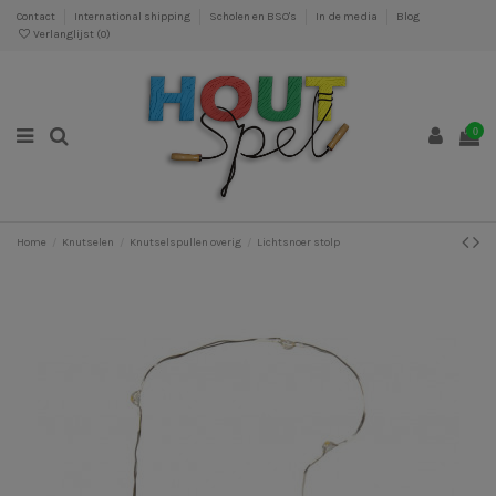
Contact
International shipping
Scholen en BSO's
In de media
Blog
Verlanglijst (
0
)
0
Home
Knutselen
Knutselspullen overig
Lichtsnoer stolp