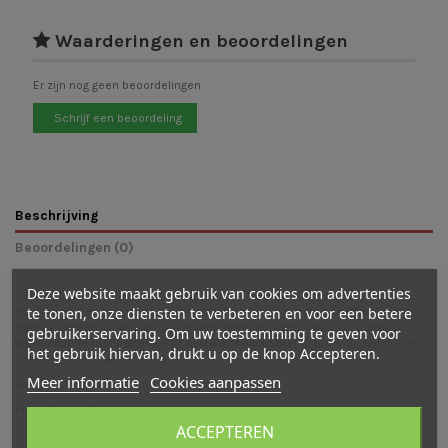
Waarderingen en beoordelingen
Er zijn nog geen beoordelingen
Schrijf een beoordeling
Beschrijving
Beoordelingen (0)
Deze website maakt gebruik van cookies om advertenties
Deze stolp is gemaakt van stevig plastic met een voet van MDF met
te tonen, onze diensten te verbeteren en voor een betere
houtfineer. De stolp is ideaal voor het tonen van je mini schatten en om
heerlijk mee te knutselen. Bovendien heeft de voet plaats voor een
gebruikerservaring. Om uw toestemming te geven voor
waxinelichtje met batterijen of een waxinelicht met lichtsnoer zodat je je
het gebruik hiervan, drukt u op de knop Accepteren.
schatten ook kunt verlichten.
Meer informatie
Cookies aanpassen
Hoogte stolp: 18 cm, Doorsnede stolp: 11 cm
Merk:
Creativ Company
ACCEPTEREN