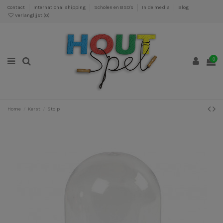
Contact
International shipping
Scholen en BSO's
In de media
Blog
Verlanglijst (
0
)
0
Home
Kerst
Stolp