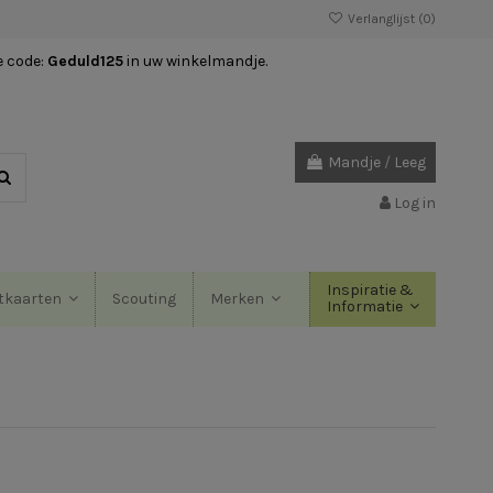
Verlanglijst (
0
)
e code:
Geduld125
in uw winkelmandje.
Mandje
/
Leeg
Log in
Inspiratie &
Scouting
tkaarten
Merken
Informatie