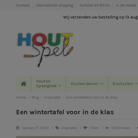
Contact
International shipping
Scholen en BSO's
In de media
Wij verzenden uw bestelling op 13 augu
Houten
Houten dieren
Knutselen
Speelgoed
Home
Blog
Inspiratie
Een wintertafel voor in de klas
Een wintertafel voor in de klas
January 17, 2020
Inspiratie
1
likes
13224 views