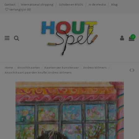
Contact
International shipping
Scholen en BSO's
In de media
Blog
Verlanglijst (
0
)
0
Home
Ansichtkaarten
Kaarten per kunstenaar
Andrea Wilmers
Ansichtkaart paarden knuffel Andrea Wilmers