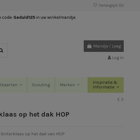
Verlanglijst (
0
)
e code:
Geduld125
in uw winkelmandje.
Mandje
/
Leeg
Log in
Inspiratie &
Scouting
tkaarten
Merken
Informatie
rklaas op het dak HOP
 Sinterklaas op het dak van HOP