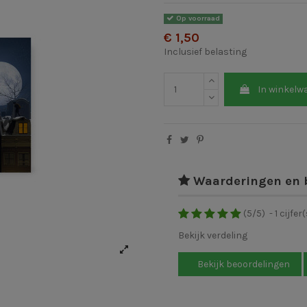
Op voorraad
€ 1,50
Inclusief belasting
In winkelw
Waarderingen en 
(
5
/
5
)
-
1
cijfer(
Bekijk verdeling
Bekijk beoordelingen