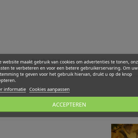
Beschrijving
Beoordelingen (1)
 website maakt gebruik van cookies om advertenties te tonen, on
sten te verbeteren en voor een betere gebruikerservaring. Om uw
temming te geven voor het gebruik hiervan, drukt u op de knop
eten natuurlijk! Op deze mooie ansichtkaart zie je hem over het dak lo
epteren.
r informatie
Cookies aanpassen
ACCEPTEREN