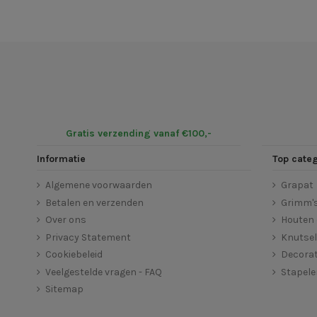
Gratis verzending vanaf €100,-
Informatie
Top cate
Algemene voorwaarden
Grapat
Betalen en verzenden
Grimm'
Over ons
Houten 
Privacy Statement
Knutse
Cookiebeleid
Decorat
Veelgestelde vragen - FAQ
Stapel
Sitemap