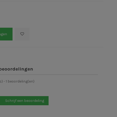
agen
beoordelingen
s) -
1
beoordeling(en)
Schrijf een beoordeling