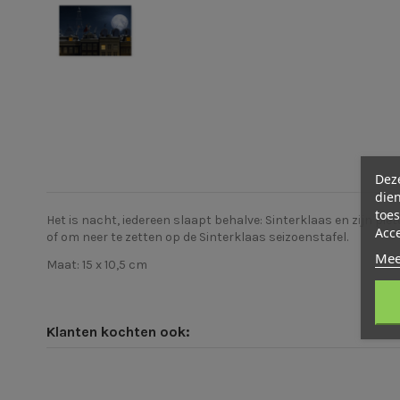
Deze
dien
toes
Het is nacht, iedereen slaapt behalve: Sinterklaas en zijn pi
Acc
of om neer te zetten op de Sinterklaas seizoenstafel.
Mee
Maat: 15 x 10,5 cm
Klanten kochten ook: