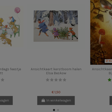
Ni
rdags feestje
Ansichtkaart kerstboom halen
Ansichtkaar
tt
Elsa Beskow
Bi
€ 1,50
lwagen
In winkelwagen