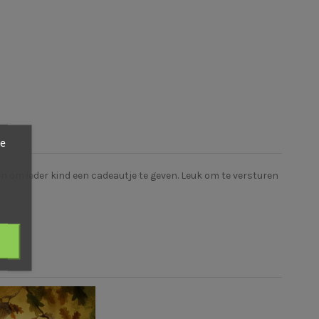
ze
pen om ieder kind een cadeautje te geven. Leuk om te versturen