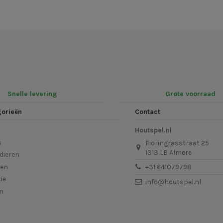
Snelle levering
Grote voorraad
gorieën
Contact
Houtspel.nl
s
Fioringrasstraat 25
1313 LB Almere
dieren
len
+31 641079798
ie
info@houtspel.nl
en