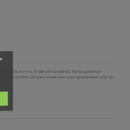
ze
 goed! De vorm is zo dat elk handje dit hartje goed kan
rlijke stoffen. Dit hart staat voor uren speelplezier voor de