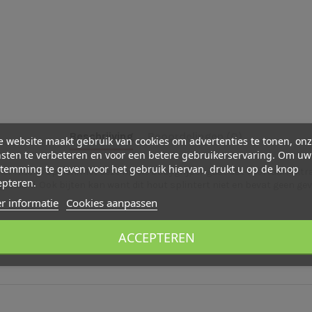
Beschrijving
Beoordelingen (0)
 website maakt gebruik van cookies om advertenties te tonen, on
sten te verbeteren en voor een betere gebruikerservaring. Om uw
temming te geven voor het gebruik hiervan, drukt u op de knop
ekker mee te spelen. Met deze mooie babygrijper gaat dat voortaan extra
epteren.
ehaald. Ook bijten kan want dit hout splintert niet en bevat geen gevaa
r informatie
Cookies aanpassen
ACCEPTEREN