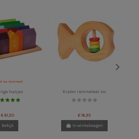
et op voorraad
rige huisjes
Kralen rammelaar vis
Bl
€ 61,50
€ 16,95
Bekijk
In winkelwagen