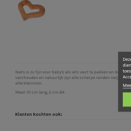
Deze
dien
toes
Niets is zo fijn voor baby's als iets vast te pakken en daar l
Acc
vasthouden en natuurlijk zijn alle scherpe randen netjes wegg
allerkleinsten.
Mee
Maat: 10 cm lang, 2 cm dik
Klanten kochten ook: