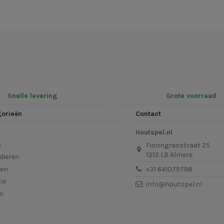
Snelle levering
Grote voorraad
gorieën
Contact
Houtspel.nl
s
Fioringrasstraat 25
1313 LB Almere
dieren
len
+31 641079798
ie
info@houtspel.nl
en