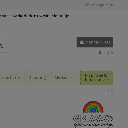
Verlanglijst (
0
)
e code:
Geduld125
in uw winkelmandje.
Mandje
/
Leeg
Log in
Inspiratie &
Scouting
tkaarten
Merken
Informatie