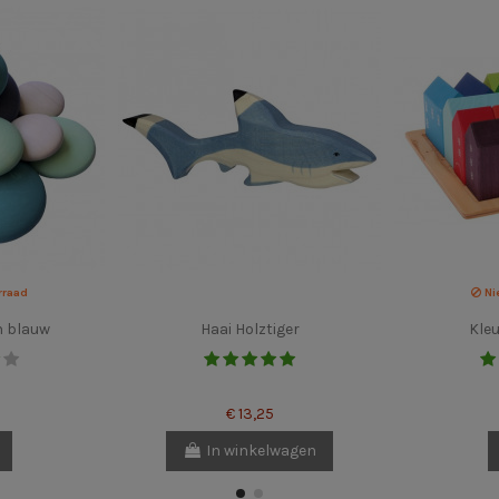
rraad
Ni
n blauw
Haai Holztiger
Kleu
€ 13,25
In winkelwagen