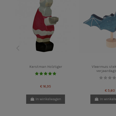
Kerstman Holztiger
Vleermuis stek
verjaardag
€ 16,95
€ 5,60
In winkelwagen
In winke