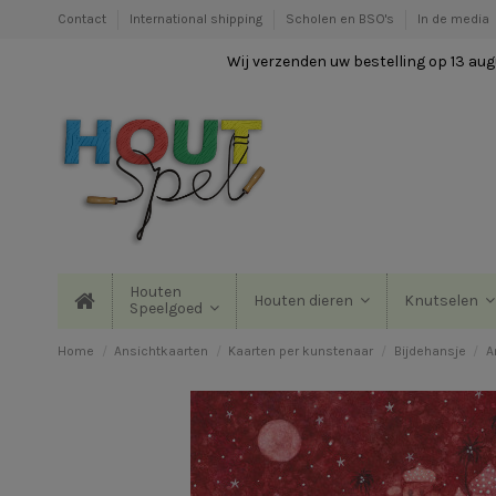
Contact
International shipping
Scholen en BSO's
In de media
Wij verzenden uw bestelling op 13 augu
Houten
Houten dieren
Knutselen
Speelgoed
Home
Ansichtkaarten
Kaarten per kunstenaar
Bijdehansje
A