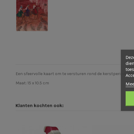
Deze
dien
toes
Een sfeervolle kaart om te versturen rond de kerstperiode of
Acc
Maat: 15 x 10.5 cm
Mee
Klanten kochten ook: