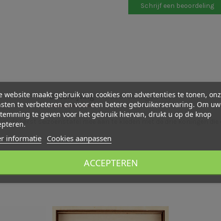
Schrijf een beoordeling
 website maakt gebruik van cookies om advertenties te tonen, on
Beschrijving
Beoordelingen (0)
sten te verbeteren en voor een betere gebruikerservaring. Om uw
temming te geven voor het gebruik hiervan, drukt u op de knop
 om de kerst seizoenstafel mee aan te kleden met de drie koningen die
epteren.
r informatie
Cookies aanpassen
ACCEPTEREN