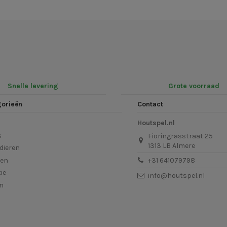
Snelle levering
Grote voorraad
gorieën
Contact
Houtspel.nl
s
Fioringrasstraat 25
1313 LB Almere
dieren
len
+31 641079798
ie
info@houtspel.nl
en