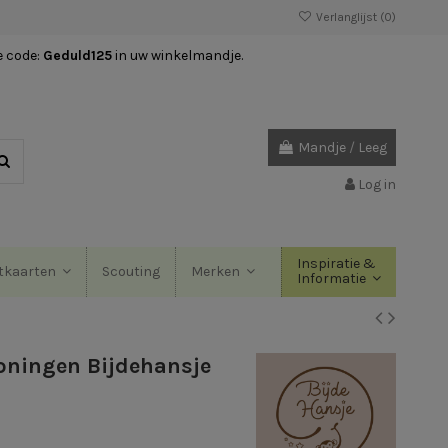
Verlanglijst (
0
)
e code:
Geduld125
in uw winkelmandje.
Mandje
/
Leeg
Log in
Inspiratie &
Scouting
tkaarten
Merken
Informatie
koningen Bijdehansje