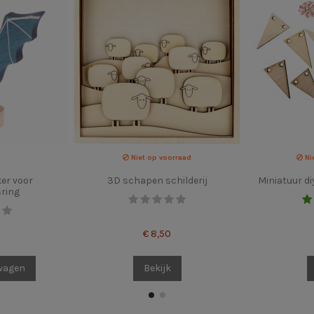
Niet op voorraad
Ni
er voor
3D schapen schilderij
Miniatuur di
sring
€ 8,50
lwagen
Bekijk