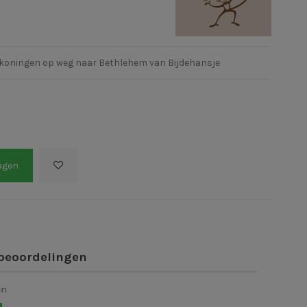
e koningen op weg naar Bethlehem van Bijdehansje
agen
beoordelingen
en