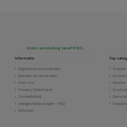
Gratis verzending vanaf €100,-
Informatie
Top cate
Algemene voorwaarden
Grapat
Betalen en verzenden
Grimm'
Over ons
Houten 
Privacy Statement
Knutse
Cookiebeleid
Decorat
Veelgestelde vragen - FAQ
Stapel
Sitemap