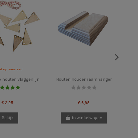
et op voorraad
y houten vlaggenlijn
Houten houder raamhanger
Ans
€ 2,25
€ 6,95
Bekijk
In winkelwagen