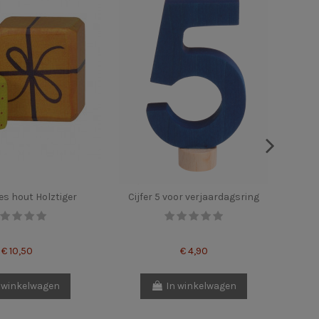
es hout Holztiger
Cijfer 5 voor verjaardagsring
Ansi
€ 10,50
€ 4,90
 winkelwagen
In winkelwagen