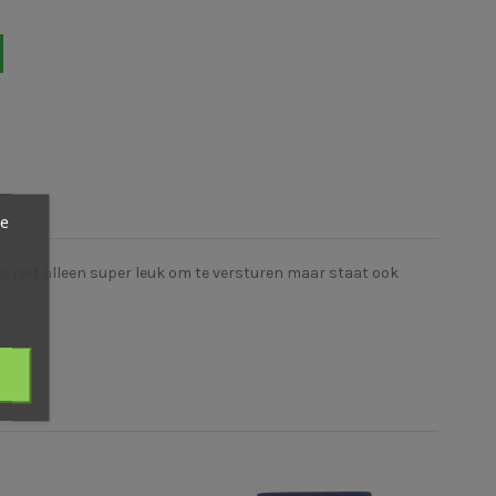
ze
s niet alleen super leuk om te versturen maar staat ook