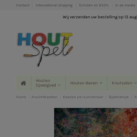
Contact
International shipping
Scholen en BSO's
In de media
Wij verzenden uw bestelling op 13 augu
Houten
Houten dieren
Knutselen
Speelgoed
Home
Ansichtkaarten
Kaarten per kunstenaar
Bijdehansje
A