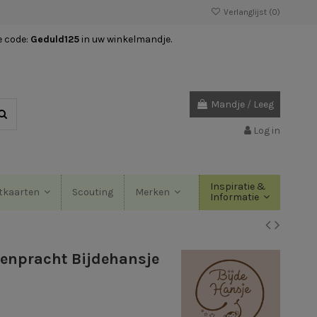
Verlanglijst (
0
)
e code:
Geduld125
in uw winkelmandje.
Mandje
/
Leeg
Log in
Inspiratie &
Scouting
tkaarten
Merken
Informatie
enpracht Bijdehansje