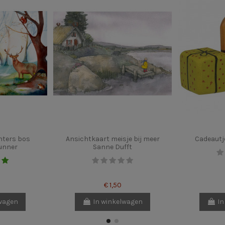
nters bos
Ansichtkaart meisje bij meer
Cadeautj
unner
Sanne Dufft
€ 1,50
lwagen
In winkelwagen
In