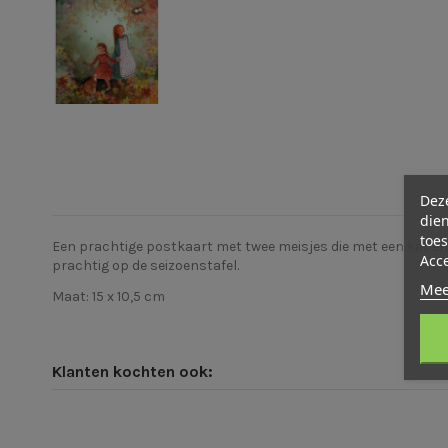
Deze
dien
toes
Een prachtige postkaart met twee meisjes die met een kat en 
Acc
prachtig op de seizoenstafel.
Mee
Maat: 15 x 10,5 cm
Klanten kochten ook: