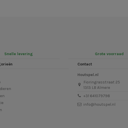
Snelle levering
Grote voorraad
gorieën
Contact
Houtspel.nl
s
Fioringrasstraat 25
1313 LB Almere
dieren
len
+31 641079798
ie
info@houtspel.nl
en