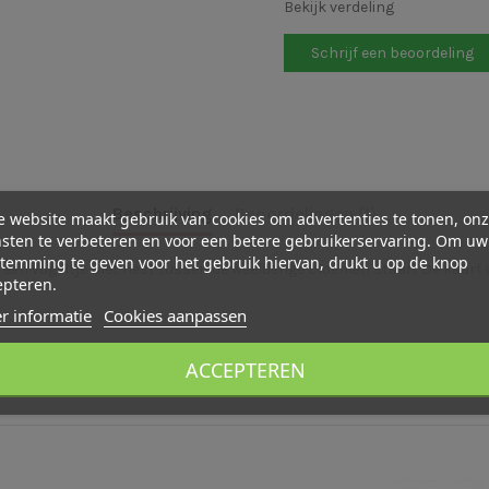
Bekijk verdeling
Schrijf een beoordeling
Beschrijving
Beoordelingen (1)
 website maakt gebruik van cookies om advertenties te tonen, on
sten te verbeteren en voor een betere gebruikerservaring. Om uw
temming te geven voor het gebruik hiervan, drukt u op de knop
een vogeltje met nest tussen de weelderige bloemen staan. De kaart i
epteren.
r informatie
Cookies aanpassen
ACCEPTEREN