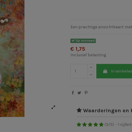
Een prachtige ansichtkaart met
Op voorraad
€ 1,75
Inclusief belasting
In winkelw
Waarderingen en 
(
5
/
5
)
-
1
cijfer(