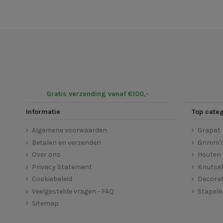
Gratis verzending vanaf €100,-
Informatie
Top cate
Algemene voorwaarden
Grapat
Betalen en verzenden
Grimm'
Over ons
Houten 
Privacy Statement
Knutse
Cookiebeleid
Decorat
Veelgestelde vragen - FAQ
Stapel
Sitemap