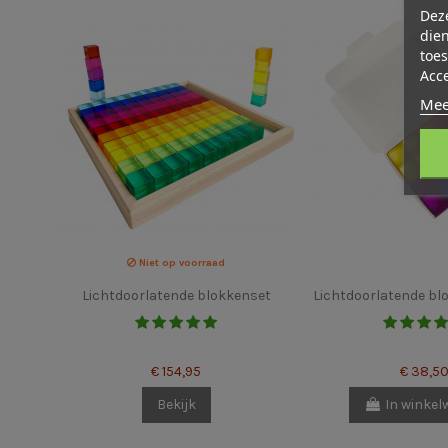
Deze
dien
toes
Acc
Mee
Niet op voorraad
Lichtdoorlatende blokkenset
Lichtdoorlatende blo
€ 154,95
€ 38,5
Bekijk
In winke