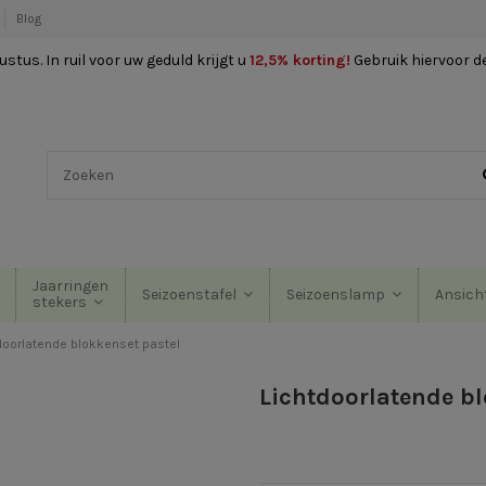
Blog
stus. In ruil voor uw geduld krijgt u
12,5% korting
!
Gebruik hiervoor d
Jaarringen
Seizoenstafel
Seizoenslamp
Ansich
stekers
doorlatende blokkenset pastel
Lichtdoorlatende bl