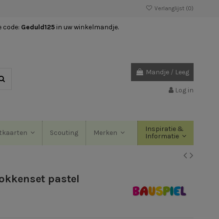
Verlanglijst (
0
)
e code:
Geduld125
in uw winkelmandje.
Mandje
/
Leeg
Log in
Inspiratie &
Scouting
tkaarten
Merken
Informatie
okkenset pastel