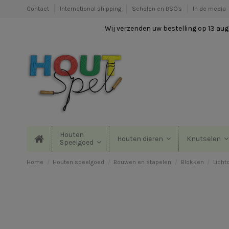
Contact
International shipping
Scholen en BSO's
In de media
Wij verzenden uw bestelling op 13 augu
Houten
Houten dieren
Knutselen
Speelgoed
Home
Houten speelgoed
Bouwen en stapelen
Blokken
Licht