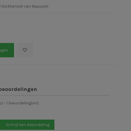
el blokkenset van Bauspiel
agen
beoordelingen
s) -
1
beoordeling(en)
Schrijf een beoordeling