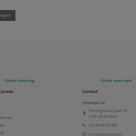
lwagen
Snelle levering
Grote voorraad
gorieën
Contact
Houtspel.nl
s
Fioringrasstraat 25
1313 LB Almere
dieren
len
+31 641079798
ie
info@houtspel.nl