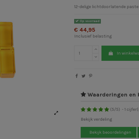
12-delige lichtdoorlatende past
Op voorraad
€ 44,95
Inclusief belasting
In winkelw
Waarderingen en 
(
5
/
5
)
-
1
cijfer(
Bekijk verdeling
Bekijk beoordelingen