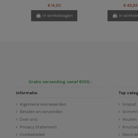
€ 14,50
€ 49,95
In winkelwagen
In winke
Gratis verzending vanaf €100,-
Informatie
Top cate
Algemene voorwaarden
Grapat
Betalen en verzenden
Grimm'
Over ons
Houten 
Privacy Statement
Knutse
Cookiebeleid
Decorat