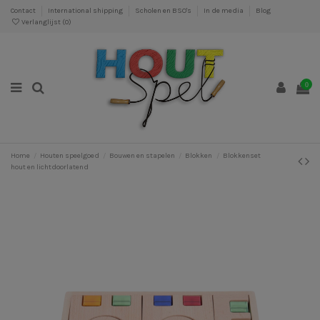
Contact
International shipping
Scholen en BSO's
In de media
Blog
Verlanglijst (
0
)
0
Home
Houten speelgoed
Bouwen en stapelen
Blokken
Blokkenset
hout en lichtdoorlatend