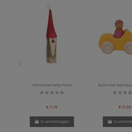
Kerstmannetje hout
Auto met bestuur
€ 7,75
€ 17,50
In winkelwagen
In winke