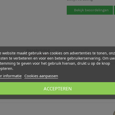
Bekijk beoordelingen
Beschrijving
Beoordelingen (1)
 website maakt gebruik van cookies om advertenties te tonen, on
sten te verbeteren en voor een betere gebruikerservaring. Om uw
temming te geven voor het gebruik hiervan, drukt u op de knop
Dit bruine paard kan op vele manieren betrokken worden in het kinders
epteren.
r informatie
Cookies aanpassen
ACCEPTEREN