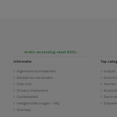
Gratis verzending vanaf €100,-
Informatie
Top cate
Algemene voorwaarden
Grapat
Betalen en verzenden
Grimm'
Over ons
Houten 
Privacy Statement
Knutse
Cookiebeleid
Decorat
Veelgestelde vragen - FAQ
Stapel
Sitemap