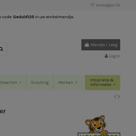
Verlanglijst (
0
)
e code:
Geduld125
in uw winkelmandje.
Mandje
/
Leeg
Log in
Inspiratie &
Scouting
tkaarten
Merken
Informatie
er