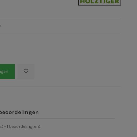
r
agen
beoordelingen
s) -
1
beoordeling(en)