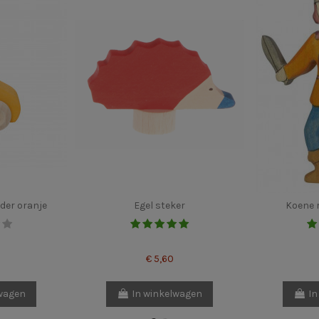
der oranje
Egel steker
Koene r
€ 5,60
lwagen
In winkelwagen
In