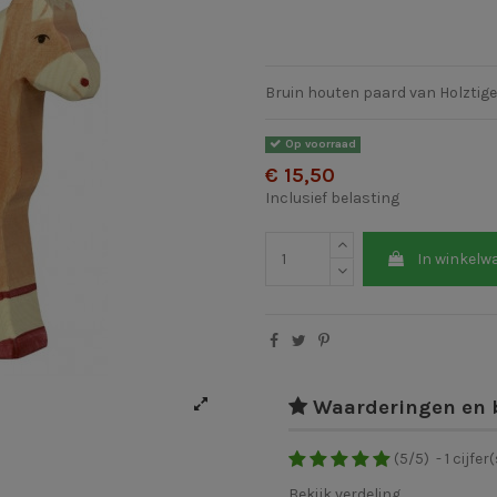
Bruin houten paard van Holztige
Op voorraad
€ 15,50
Inclusief belasting
In winkelw
Waarderingen en 
(
5
/
5
)
-
1
cijfer(
Bekijk verdeling