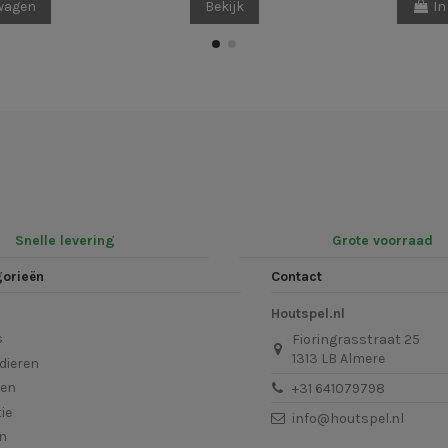
lwagen
Bekijk
In
Snelle levering
Grote voorraad
gorieën
Contact
Houtspel.nl
s
Fioringrasstraat 25
1313 LB Almere
dieren
len
+31 641079798
ie
info@houtspel.nl
en