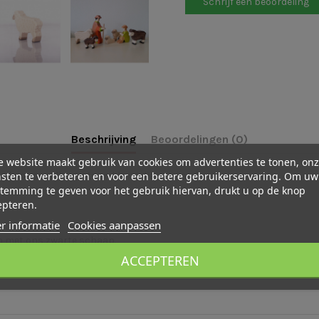
Schrijf een beoordeling
Beschrijving
Beoordelingen (0)
 website maakt gebruik van cookies om advertenties te tonen, on
sten te verbeteren en voor een betere gebruikerservaring. Om uw
ijken voor elke grote en kleine dierenvriend.
temming te geven voor het gebruik hiervan, drukt u op de knop
epteren.
r informatie
Cookies aanpassen
en met ons
zwarte schaap
.
ACCEPTEREN