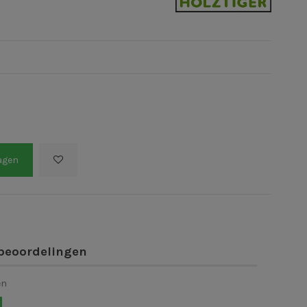
agen
beoordelingen
en