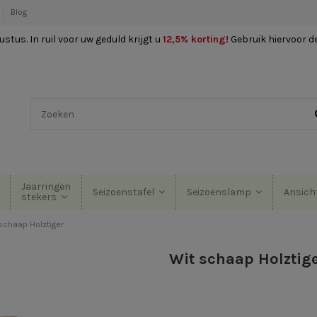
Blog
stus. In ruil voor uw geduld krijgt u
12,5% korting
!
Gebruik hiervoor d
Jaarringen
Seizoenstafel
Seizoenslamp
Ansich
stekers
schaap Holztiger
Wit schaap Holztig