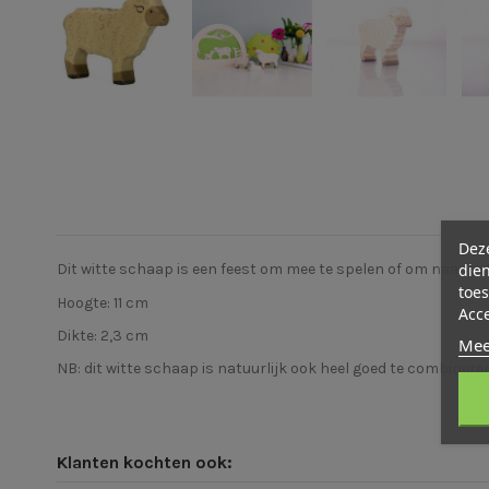
Deze
dien
Dit witte schaap is een feest om mee te spelen of om naar te k
toes
Hoogte: 11 cm
Acc
Dikte: 2,3 cm
Mee
NB: dit witte schaap is natuurlijk ook heel goed te combiner
Klanten kochten ook: