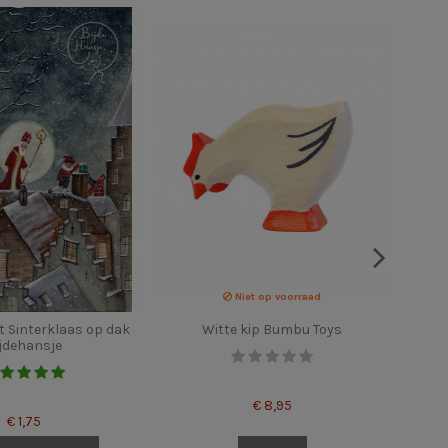
Niet op voorraad
t Sinterklaas op dak
Witte kip Bumbu Toys
jdehansje
€ 8,95
€ 1,75