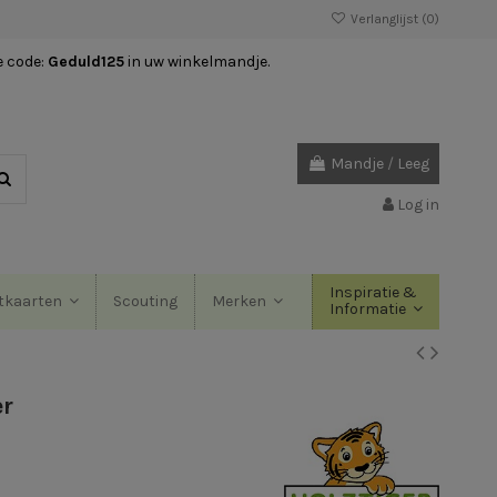
Verlanglijst (
0
)
e code:
Geduld125
in uw winkelmandje.
Mandje
/
Leeg
Log in
Inspiratie &
Scouting
tkaarten
Merken
Informatie
er