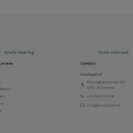
Snelle levering
Grote voorraad
gorieën
Contact
Houtspel.nl
s
Fioringrasstraat 25
1313 LB Almere
dieren
len
+31 641079798
ie
info@houtspel.nl
en