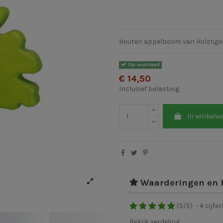
Houten appelboom van Holztige
Op voorraad
€ 14,50
Inclusief belasting
In winkelw
Waarderingen en 
(
5
/
5
)
-
4
cijfer
Bekijk verdeling