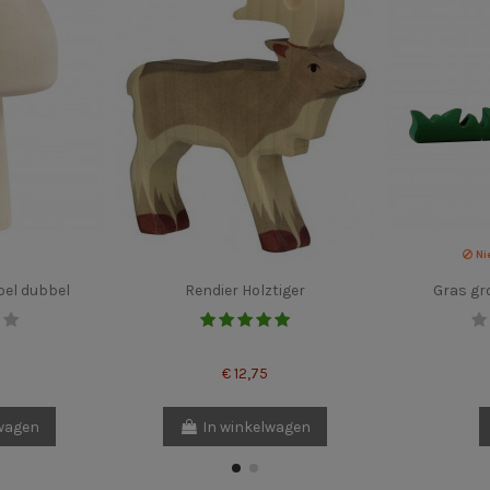
Ni
oel dubbel
Rendier Holztiger
Gras gr
€ 12,75
lwagen
In winkelwagen