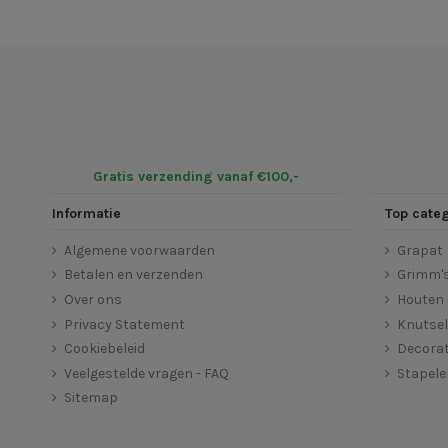
Gratis verzending vanaf €100,-
Informatie
Top cate
Algemene voorwaarden
Grapat
Betalen en verzenden
Grimm'
Over ons
Houten 
Privacy Statement
Knutse
Cookiebeleid
Decorat
Veelgestelde vragen - FAQ
Stapel
Sitemap