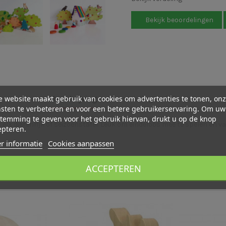
Bekijk beoordelingen
 website maakt gebruik van cookies om advertenties te tonen, on
Beschrijving
Beoordelingen (4)
sten te verbeteren en voor een betere gebruikerservaring. Om uw
temming te geven voor het gebruik hiervan, drukt u op de knop
lk dierenrijk of seizoenstafel. Leuk om eindeloos mee te spelen en va
epteren.
r informatie
Cookies aanpassen
ACCEPTEREN