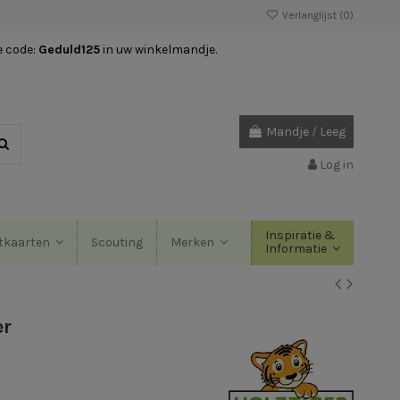
Verlanglijst (
0
)
e code:
Geduld125
in uw winkelmandje.
Mandje
/
Leeg
Log in
Inspiratie &
Scouting
tkaarten
Merken
Informatie
er