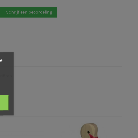
Schrijf een beoordeling
ze
riëren.