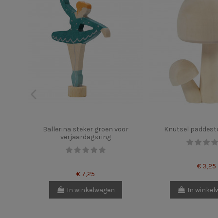
Ballerina steker groen voor
Knutsel paddest
verjaardagsring
€ 3,25
€ 7,25
In winkelwagen
In winke