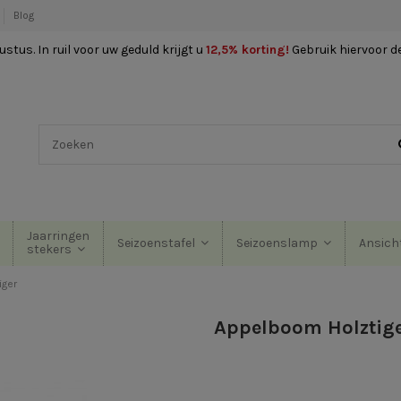
Blog
stus. In ruil voor uw geduld krijgt u
12,5% korting
!
Gebruik hiervoor d
Jaarringen
Seizoenstafel
Seizoenslamp
Ansich
stekers
iger
Appelboom Holztig