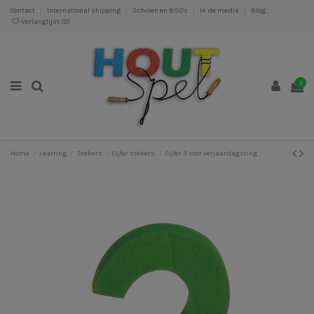
Contact
International shipping
Scholen en BSO's
In de media
Blog
Verlanglijst (
0
)
0
Home
Jaarring
Stekers
Cijfer stekers
Cijfer 3 voor verjaardagsring