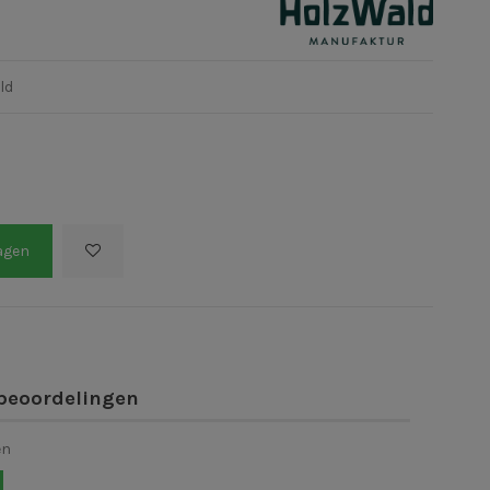
ld
agen
beoordelingen
en