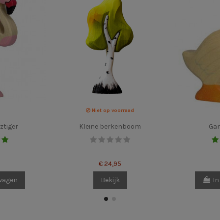
Niet op voorraad
ztiger
Kleine berkenboom
Gan
€ 24,95
lwagen
Bekijk
In