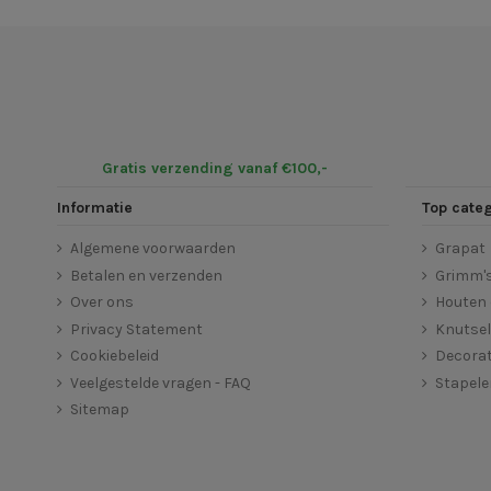
Gratis verzending vanaf €100,-
Informatie
Top cate
Algemene voorwaarden
Grapat
Betalen en verzenden
Grimm'
Over ons
Houten 
Privacy Statement
Knutse
Cookiebeleid
Decorat
Veelgestelde vragen - FAQ
Stapel
Sitemap