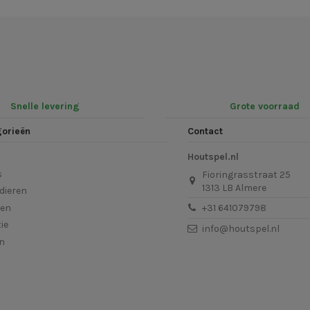
Snelle levering
Grote voorraad
gorieën
Contact
Houtspel.nl
s
Fioringrasstraat 25
1313 LB Almere
dieren
len
+31 641079798
ie
info@houtspel.nl
en