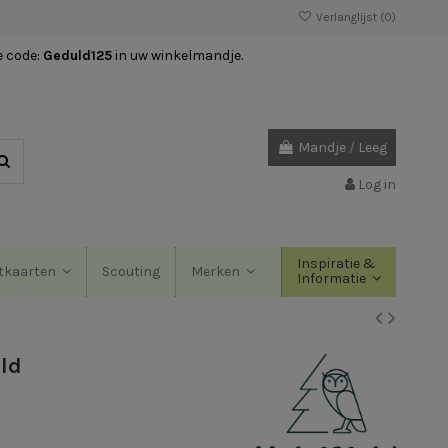
Verlanglijst (
0
)
e code:
Geduld125
in uw winkelmandje.
Mandje
/
Leeg
Log in
Inspiratie &
Scouting
tkaarten
Merken
Informatie
ld