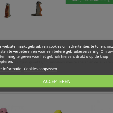
 website maakt gebruik van cookies om advertenties te tonen, on
Beschrijving
Beoordelingen (0)
sten te verbeteren en voor een betere gebruikerservaring. Om uw
temming te geven voor het gebruik hiervan, drukt u op de knop
epteren.
kleine stokstaartje is geweldig om eindeloos mee te spelen en de leukst
r informatie
Cookies aanpassen
ACCEPTEREN