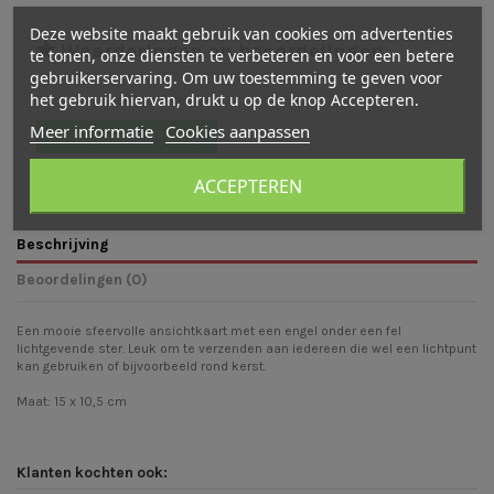
Deze website maakt gebruik van cookies om advertenties
Waarderingen en beoordelingen
te tonen, onze diensten te verbeteren en voor een betere
gebruikerservaring. Om uw toestemming te geven voor
het gebruik hiervan, drukt u op de knop Accepteren.
Er zijn nog geen beoordelingen
Meer informatie
Cookies aanpassen
Schrijf een beoordeling
ACCEPTEREN
Beschrijving
Beoordelingen (0)
Een mooie sfeervolle ansichtkaart met een engel onder een fel
lichtgevende ster. Leuk om te verzenden aan iedereen die wel een lichtpunt
kan gebruiken of bijvoorbeeld rond kerst.
Maat: 15 x 10,5 cm
Klanten kochten ook: