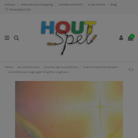
Contact
International shipping
Scholen en BSO's
In de media
Blog
Verlanglijst (
0
)
0
Home
Ansichtkaarten
Kaarten per kunstenaar
Diverse kaart ontwerpers
Ansichtkaart engel geel Brigitte Junghans