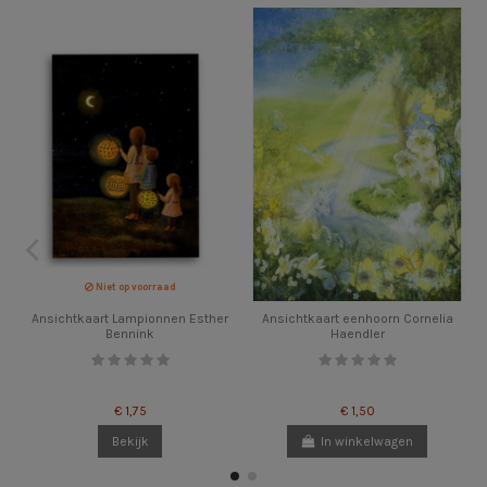
Niet op voorraad
Ansichtkaart Lampionnen Esther
Ansichtkaart eenhoorn Cornelia
Bennink
Haendler
€ 1,75
€ 1,50
Bekijk
In winkelwagen