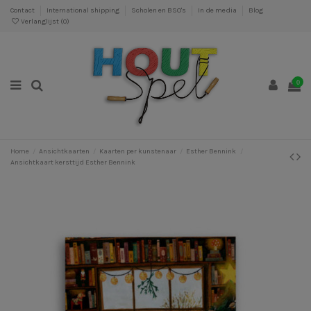
Contact
International shipping
Scholen en BSO's
In de media
Blog
Verlanglijst (
0
)
0
Home
Ansichtkaarten
Kaarten per kunstenaar
Esther Bennink
Ansichtkaart kersttijd Esther Bennink