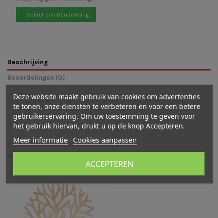
Schrijf een beoordeling
Beschrijving
Beoordelingen (0)
Deze website maakt gebruik van cookies om advertenties
Kleine spookhuis hanger om bijvoorbeeld je seizoensboom of herfsttakken
te tonen, onze diensten te verbeteren en voor een betere
mee te versieren tijdens Halloween.
gebruikerservaring. Om uw toestemming te geven voor
Maat: 9 cm breed, 8 cm hoog, 3 cm dik
het gebruik hiervan, drukt u op de knop Accepteren.
Meer informatie
Cookies aanpassen
Mogelijk vind je ook leuk
ACCEPTEREN