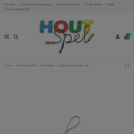
Contact
International shipping
Scholen en BSO's
In de media
Blog
Verlanglijst (
0
)
0
Home
Seizoenstafel
Halloween
Spookhuis hanger vilt