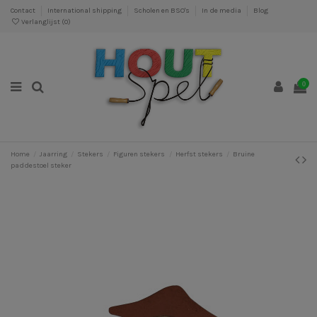
Contact
International shipping
Scholen en BSO's
In de media
Blog
Verlanglijst (
0
)
0
Home
Jaarring
Stekers
Figuren stekers
Herfst stekers
Bruine
paddestoel steker