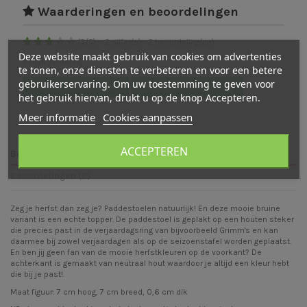
Waarderingen en beoordelingen
(
3
/
5
)
-
2
cijfer(s) -
2
beoordeling(en)
Deze website maakt gebruik van cookies om advertenties
Bekijk verdeling
te tonen, onze diensten te verbeteren en voor een betere
gebruikerservaring. Om uw toestemming te geven voor
Bekijk beoordelingen
Schrijf een beoordeling
het gebruik hiervan, drukt u op de knop Accepteren.
Meer informatie
Cookies aanpassen
ACCEPTEREN
Beschrijving
Beoordelingen (2)
Zeg je herfst dan zeg je? Paddestoelen natuurlijk! En deze mooie bruine
variant is een echte topper. De paddestoel is geplakt op een houten steker
die precies past in de verjaardagsring van bijvoorbeeld Grimm's en kan
daarmee bij zowel verjaardagen als op de seizoenstafel worden geplaatst.
En ben jij geen fan van de mooie herfstkleuren op de voorkant? De
achterkant is gemaakt van neutraal hout waardoor je altijd een kleur hebt
die bij je past!
Maat figuur: 7 cm hoog, 7 cm breed, 0,6 cm dik