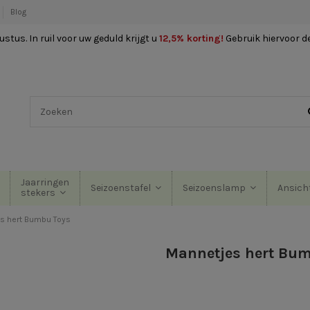
Blog
stus. In ruil voor uw geduld krijgt u
12,5% korting
!
Gebruik hiervoor d
Jaarringen
Seizoenstafel
Seizoenslamp
Ansich
stekers
s hert Bumbu Toys
Mannetjes hert Bu