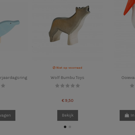
Niet op voorraad
erjaardagsring
Wolf Bumbu Toys
Ooieva
€ 9,50
lwagen
Bekijk
In