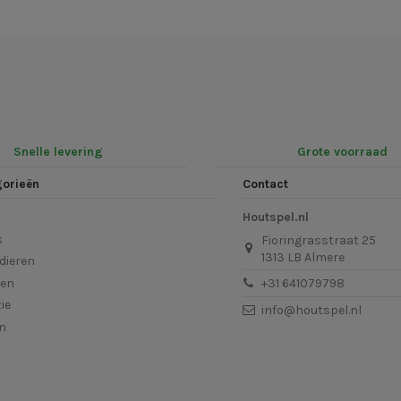
Snelle levering
Grote voorraad
gorieën
Contact
Houtspel.nl
s
Fioringrasstraat 25
1313 LB Almere
dieren
len
+31 641079798
ie
info@houtspel.nl
en