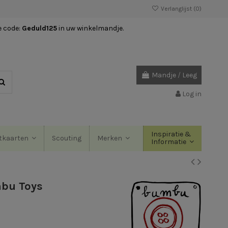
Verlanglijst (
0
)
e code:
Geduld125
in uw winkelmandje.
Mandje
/
Leeg
Log in
Inspiratie &
Scouting
tkaarten
Merken
Informatie
mbu Toys