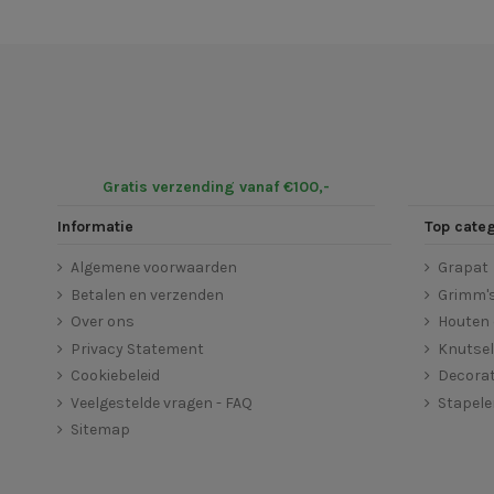
Gratis verzending vanaf €100,-
Informatie
Top cate
Algemene voorwaarden
Grapat
Betalen en verzenden
Grimm'
Over ons
Houten 
Privacy Statement
Knutse
Cookiebeleid
Decorat
Veelgestelde vragen - FAQ
Stapel
Sitemap