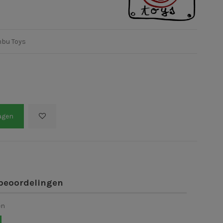
mbu Toys
agen
beoordelingen
en