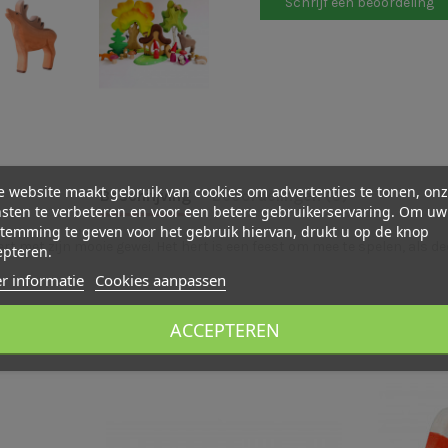
Schrijf een beoordeling
 website maakt gebruik van cookies om advertenties te tonen, on
Beschrijving
Beoordelingen (0)
sten te verbeteren en voor een betere gebruikerservaring. Om uw
temming te geven voor het gebruik hiervan, drukt u op de knop
 met zijn mooie gewei. Het hert is een feest om mee te spelen, als dec
epteren.
r informatie
Cookies aanpassen
ACCEPTEREN