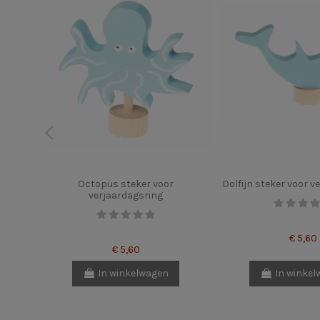
Octopus steker voor
Dolfijn steker voor v
verjaardagsring
€ 5,60
€ 5,60
In winkelwagen
In winke