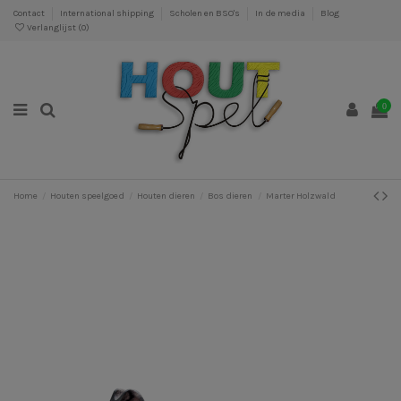
Contact
International shipping
Scholen en BSO's
In de media
Blog
Verlanglijst (
0
)
0
Home
Houten speelgoed
Houten dieren
Bos dieren
Marter Holzwald