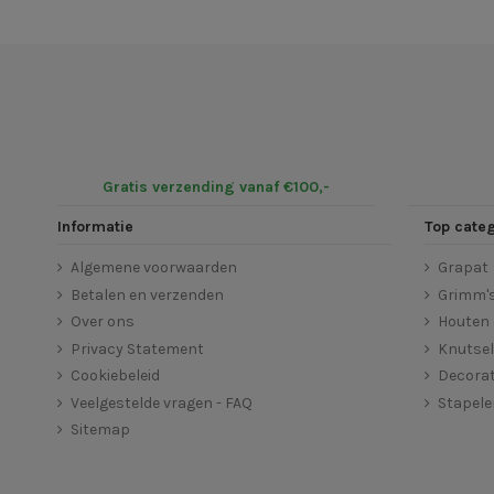
Gratis verzending vanaf €100,-
Informatie
Top cate
Algemene voorwaarden
Grapat
Betalen en verzenden
Grimm'
Over ons
Houten 
Privacy Statement
Knutse
Cookiebeleid
Decorat
Veelgestelde vragen - FAQ
Stapel
Sitemap