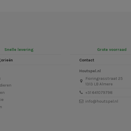
Snelle levering
Grote voorraad
gorieën
Contact
Houtspel.nl
s
Fioringrasstraat 25
1313 LB Almere
dieren
len
+31 641079798
ie
info@houtspel.nl
en