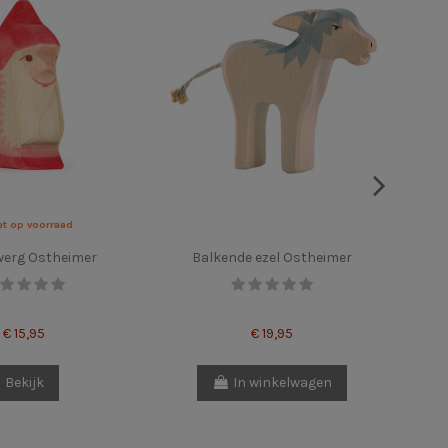
et op voorraad
werg Ostheimer
Balkende ezel Ostheimer
€ 15,95
€ 19,95
Bekijk
In winkelwagen