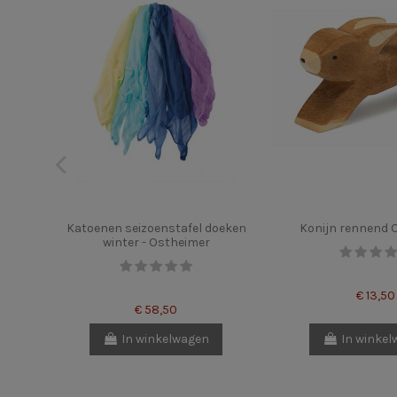
Katoenen seizoenstafel doeken
Konijn rennend 
winter - Ostheimer
€ 13,50
€ 58,50
In winkelwagen
In winke