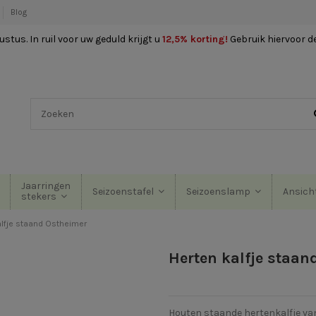
Blog
stus. In ruil voor uw geduld krijgt u
12,5% korting
!
Gebruik hiervoor d
Jaarringen
Seizoenstafel
Seizoenslamp
Ansich
stekers
alfje staand Ostheimer
Herten kalfje staan
Houten staande hertenkalfje v