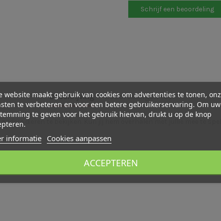
Schrijf een beoordeling
 website maakt gebruik van cookies om advertenties te tonen, on
Beschrijving
Beoordelingen (0)
sten te verbeteren en voor een betere gebruikerservaring. Om uw
temming te geven voor het gebruik hiervan, drukt u op de knop
andere dieren te bekijken. Kun jij hem overhalen met jullie mee te spe
epteren.
r informatie
Cookies aanpassen
ACCEPTEREN