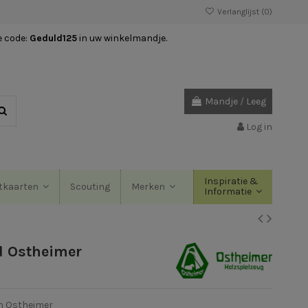
Verlanglijst (
0
)
e code:
Geduld125
in uw winkelmandje.
Mandje
/
Leeg
Log in
Inspiratie &
Scouting
tkaarten
Merken
Informatie
d Ostheimer
an Ostheimer