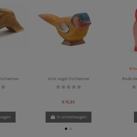
Ni
Ostheimer
Vink vogel Ostheimer
Rode d
€ 15,95
lwagen
In winkelwagen