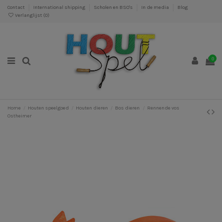
Contact
International shipping
Scholen en BSO's
In de media
Blog
Verlanglijst (
0
)
0
Home
Houten speelgoed
Houten dieren
Bos dieren
Rennende vos
Ostheimer