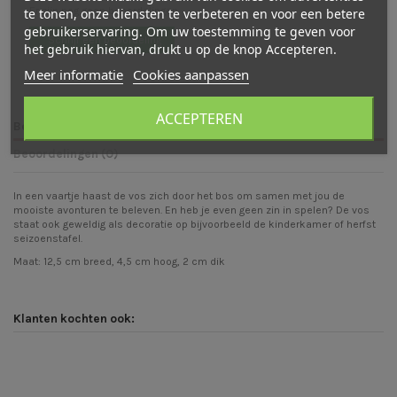
Er zijn nog geen beoordelingen
te tonen, onze diensten te verbeteren en voor een betere
gebruikerservaring. Om uw toestemming te geven voor
Schrijf een beoordeling
het gebruik hiervan, drukt u op de knop Accepteren.
Meer informatie
Cookies aanpassen
ACCEPTEREN
Beschrijving
Beoordelingen (0)
In een vaartje haast de vos zich door het bos om samen met jou de
mooiste avonturen te beleven. En heb je even geen zin in spelen? De vos
staat ook geweldig als decoratie op bijvoorbeeld de kinderkamer of herfst
seizoenstafel.
Maat: 12,5 cm breed, 4,5 cm hoog, 2 cm dik
Klanten kochten ook: