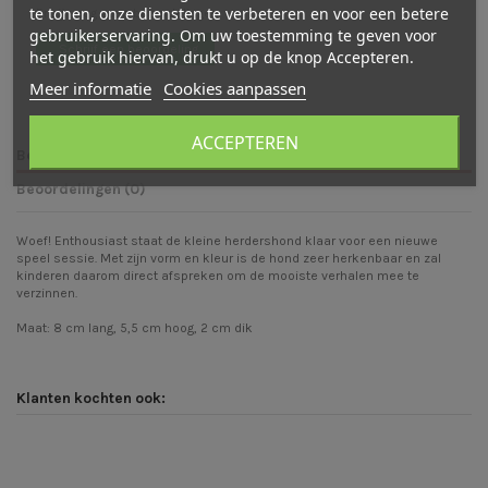
te tonen, onze diensten te verbeteren en voor een betere
Er zijn nog geen beoordelingen
gebruikerservaring. Om uw toestemming te geven voor
Schrijf een beoordeling
het gebruik hiervan, drukt u op de knop Accepteren.
Meer informatie
Cookies aanpassen
ACCEPTEREN
Beschrijving
Beoordelingen (0)
Woef! Enthousiast staat de kleine herdershond klaar voor een nieuwe
speel sessie. Met zijn vorm en kleur is de hond zeer herkenbaar en zal
kinderen daarom direct afspreken om de mooiste verhalen mee te
verzinnen.
Maat: 8 cm lang, 5,5 cm hoog, 2 cm dik
Klanten kochten ook: