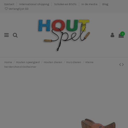
Contact
International shipping
Scholen en BSO's
In de media
Blog
Verlanglijst (
0
)
0
Home
Houten speelgoed
Houten dieren
Huisdieren
Kleine
herdershond Ostheimer