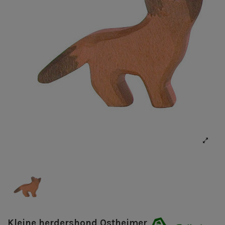
Kleine herdershond Ostheimer