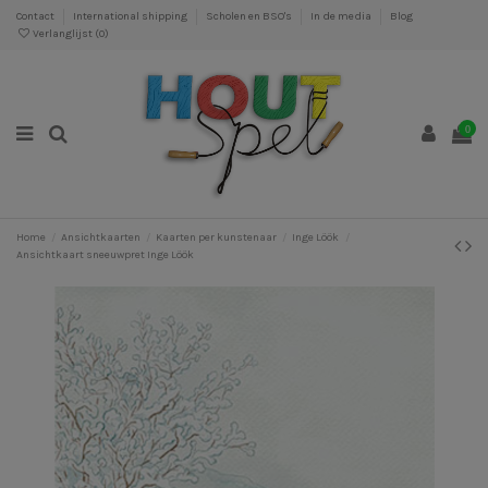
Contact
International shipping
Scholen en BSO's
In de media
Blog
Verlanglijst (
0
)
0
Home
Ansichtkaarten
Kaarten per kunstenaar
Inge Löök
Ansichtkaart sneeuwpret Inge Löök