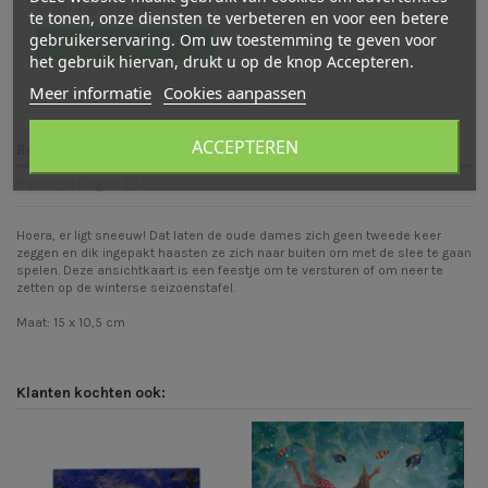
Er zijn nog geen beoordelingen
te tonen, onze diensten te verbeteren en voor een betere
gebruikerservaring. Om uw toestemming te geven voor
Schrijf een beoordeling
het gebruik hiervan, drukt u op de knop Accepteren.
Meer informatie
Cookies aanpassen
ACCEPTEREN
Beschrijving
Beoordelingen (0)
Hoera, er ligt sneeuw! Dat laten de oude dames zich geen tweede keer
zeggen en dik ingepakt haasten ze zich naar buiten om met de slee te gaan
spelen. Deze ansichtkaart is een feestje om te versturen of om neer te
zetten op de winterse seizoenstafel.
Maat: 15 x 10,5 cm
Klanten kochten ook: