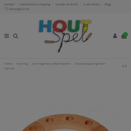
Contact
International shipping
Scholen en BSO's
In de media
Blog
Verlanglijst (
0
)
0
Home
Jaarring
Jaarringen en stekerhouders
Verjaardagsring klein
naturel