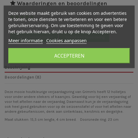
Waarderingen en beoordelingen
Deze website maakt gebruik van cookies om advertenties
(
5
/
5
)
-
8
cijfer(s) -
5
beoordeling(en)
te tonen, onze diensten te verbeteren en voor een betere
gebruikerservaring. Om uw toestemming te geven voor
Bekijk verdeling
het gebruik hiervan, drukt u op de knop Accepteren.
Bekijk beoordelingen
Schrijf een beoordeling
Meer informatie
Cookies aanpassen
ACCEPTEREN
Beschrijving
Beoordelingen (8)
Deze mooie houtkleurige verjaardagsring van Grimm's heeft 12 holletjes
voor onder andere stekers of kaarsjes. Geweldig voor bij een verjaardag of
voor het aftellen naar de verjaardag. Daarnaast kun je de verjaardagsring
ook heel goed gebruiken voor op de seizoenstafel of voor het aftellen naar
andere gebeurtenissen, denk aan sinterklaas, kerstmis en dergelijke.
Maat stukken: 15,5 cm lengte, 4 cm breed. Doorsnede ring: 23 cm