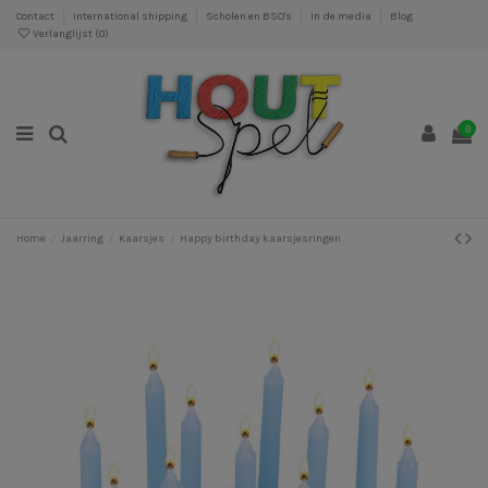
Contact
International shipping
Scholen en BSO's
In de media
Blog
Verlanglijst (
0
)
0
Home
Jaarring
Kaarsjes
Happy birthday kaarsjesringen