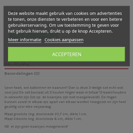
Waarderingen en beoordelingen
Deze website maakt gebruik van cookies om advertenties
te tonen, onze diensten te verbeteren en voor een betere
gebruikerservaring. Om uw toestemming te geven voor
Er zijn nog geen beoordelingen
het gebruik hiervan, drukt u op de knop Accepteren.
Schrijf een beoordeling
Meer informatie
Cookies aanpassen
ACCEPTEREN
Beschrijving
Beoordelingen (0)
Geen taart, wel ballonnen en kaarsen? Dan is deze 3-delige set echt wat
voor jou! De set bestaat uit 3 houten ringen waar in totaal 13 kaarshouders
in verwerkt zijn (let op: de kaarsjes zijn niet meegeleverd!). De ringen
kunnen zowel in elkaar als apart van elkaar worden neergezet en zijn heel
gezellig voor elke verjaardag.
Maat grootste ring: doorsnede 20,7 cm, dikte 1 cm
Maat kleinste ring: doorsnede 6 cm, dikte 1 cm
NB: er zijn geen kaarsjes meegeleverd!