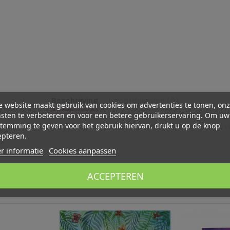
Beschrijving
Beoordelingen (0)
 website maakt gebruik van cookies om advertenties te tonen, on
sten te verbeteren en voor een betere gebruikerservaring. Om uw
temming te geven voor het gebruik hiervan, drukt u op de knop
uke Sinterklaaskaart is met zijn afgeronde hoeken een feestje om te v
epteren.
r informatie
Cookies aanpassen
ACCEPTEREN