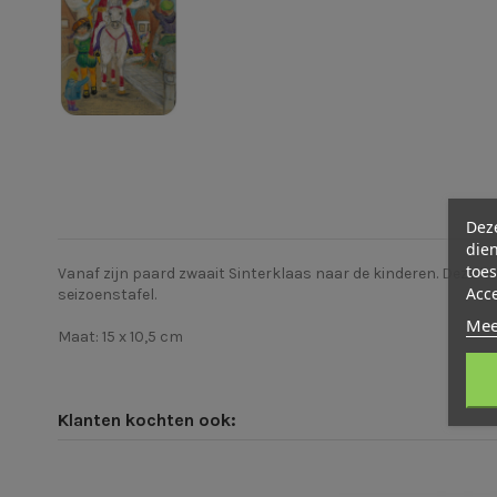
Deze
dien
toes
Vanaf zijn paard zwaait Sinterklaas naar de kinderen. Deze le
Acc
seizoenstafel.
Mee
Maat: 15 x 10,5 cm
Klanten kochten ook: