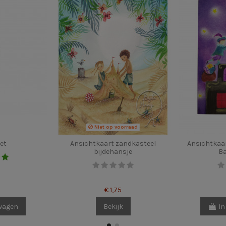
Niet op voorraad
et
Ansichtkaart zandkasteel
Ansichtkaar
bijdehansje
Ba
€ 1,75
lwagen
Bekijk
In