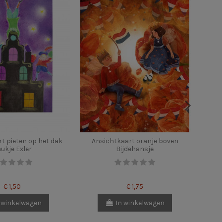
t pieten op het dak
Ansichtkaart oranje boven
Ansi
ukje Exler
Bijdehansje
€ 1,50
€ 1,75
 winkelwagen
In winkelwagen