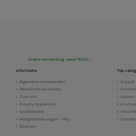
Gratis verzending vanaf €100,-
Informatie
Top cate
Algemene voorwaarden
Grapat
Betalen en verzenden
Grimm'
Over ons
Houten 
Privacy Statement
Knutse
Cookiebeleid
Decorat
Veelgestelde vragen - FAQ
Stapel
Sitemap