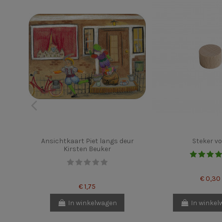
Ansichtkaart Piet langs deur
Steker vo
Kirsten Beuker
€ 0,30
€ 1,75
In winkelwagen
In winke