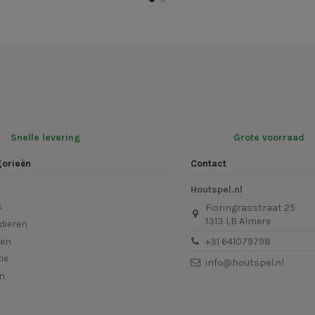
Snelle levering
Grote voorraad
gorieën
Contact
Houtspel.nl
s
Fioringrasstraat 25
1313 LB Almere
dieren
len
+31 641079798
ie
info@houtspel.nl
en