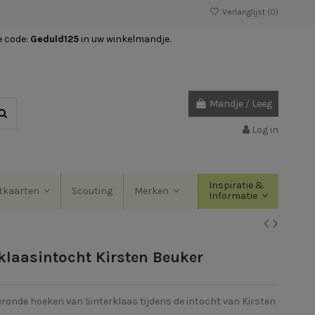
Verlanglijst (
0
)
e code:
Geduld125
in uw winkelmandje.
Mandje
/
Leeg
Log in
Inspiratie &
Scouting
tkaarten
Merken
Informatie
klaasintocht Kirsten Beuker
ronde hoeken van Sinterklaas tijdens de intocht van Kirsten