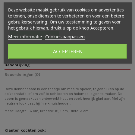
Deze website maakt gebruik van cookies om advertenties
Waarderingen en beoordelingen
te tonen, onze diensten te verbeteren en voor een betere
gebruikerservaring. Om uw toestemming te geven voor
Er zijn nog geen beoordelingen
het gebruik hiervan, drukt u op de knop Accepteren.
Meer informatie
Cookies aanpassen
Schrijf een beoordeling
ACCEPTEREN
Beschrijving
Beoordelingen (0)
Deze dennenboom is een feestje om mee te spelen, te gebruiken op de
seizoenstafel of om zelf te schilderen en helemaal eigen te maken. De
boom is gemaakt van onbewerkt hout en voelt heerlijk glad aan. Met zijn
neutrale look past hij in elk huishouden.
Maat: Hoogte: 16 cm, Breedte: 16,5 cm, Dikte: 3 cm
Klanten kochten ook: