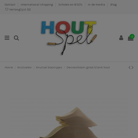
Contact
International shipping
Scholen en BSO's
In de media
Blog
Verlanglijst (
0
)
0
Home
Knutselen
Knutsel boompjes
Dennenboom groot blank hout