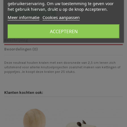
gebruikerservaring. Om uw toestemming te geven voor
Er zijn nog geen beoordelingen
het gebruik hiervan, drukt u op de knop Accepteren.
Schrijf een beoordeling
Meer informatie
Cookies aanpassen
ACCEPTEREN
Beschrijving
Beoordelingen (0)
Deze neutraal houten kralen met een doorsnede van 2,5 cm lenen zich
uitstekend voor allerlei knutselprojecten zoalshet maken van kettingen of
poppetjes. Je koopt deze kralen per 25 stuks.
Klanten kochten ook: