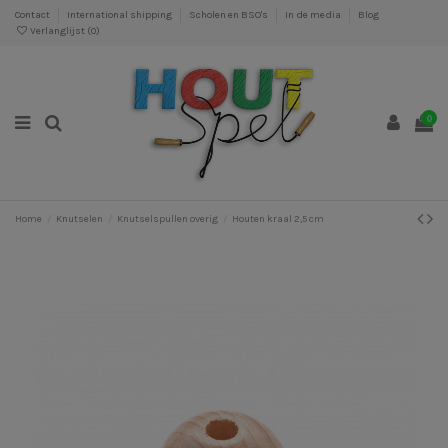
Contact
International shipping
Scholen en BSO's
In de media
Blog
Verlanglijst (
0
)
0
Home
Knutselen
Knutselspullen overig
Houten kraal 2,5 cm