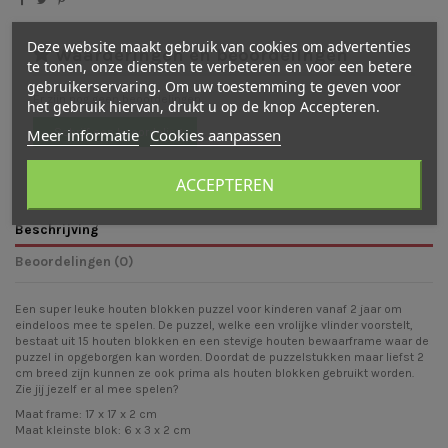
Deze website maakt gebruik van cookies om advertenties
Waarderingen en beoordelingen
te tonen, onze diensten te verbeteren en voor een betere
gebruikerservaring. Om uw toestemming te geven voor
Er zijn nog geen beoordelingen
het gebruik hiervan, drukt u op de knop Accepteren.
Meer informatie
Cookies aanpassen
Schrijf een beoordeling
ACCEPTEREN
Beschrijving
Beoordelingen (0)
Een super leuke houten blokken puzzel voor kinderen vanaf 2 jaar om
eindeloos mee te spelen. De puzzel, welke een vrolijke vlinder voorstelt,
bestaat uit 15 houten blokken en een stevige houten bewaarframe waar de
puzzel in opgeborgen kan worden. Doordat de puzzelstukken maar liefst 2
cm breed zijn kunnen ze ook prima als houten blokken gebruikt worden.
Zie jij jezelf er al mee spelen?
Maat frame: 17 x 17 x 2 cm
Maat kleinste blok: 6 x 3 x 2 cm