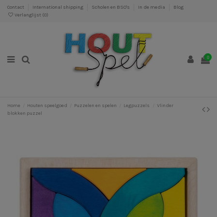
Contact
International shipping
Scholen en BSO's
In de media
Blog
Verlanglijst (
0
)
0
Home
Houten speelgoed
Puzzelen en spelen
Legpuzzels
Vlinder
blokken puzzel