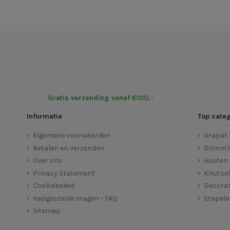
Gratis verzending vanaf €100,-
Informatie
Top cate
Algemene voorwaarden
Grapat
Betalen en verzenden
Grimm'
Over ons
Houten 
Privacy Statement
Knutse
Cookiebeleid
Decorat
Veelgestelde vragen - FAQ
Stapel
Sitemap