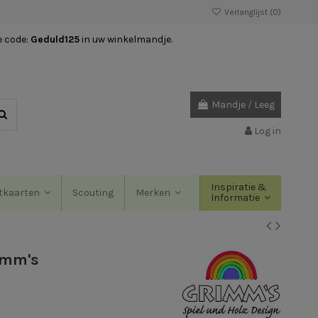
Verlanglijst (
0
)
e code:
Geduld125
in uw winkelmandje.
Mandje
/
Leeg
Log in
Inspiratie &
Scouting
tkaarten
Merken
Informatie
imm's