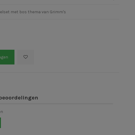
peelset met bos thema van Grimm's
agen
beoordelingen
en