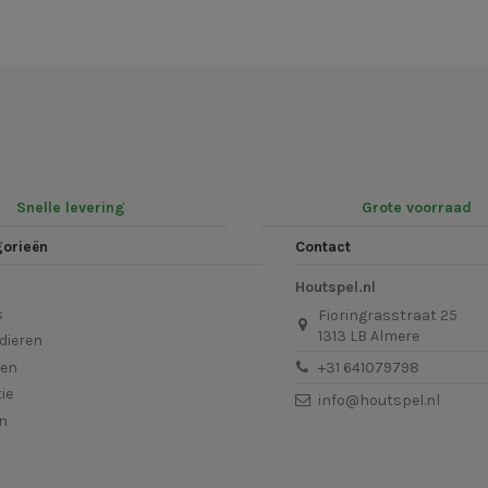
Snelle levering
Grote voorraad
gorieën
Contact
Houtspel.nl
s
Fioringrasstraat 25
1313 LB Almere
dieren
len
+31 641079798
ie
info@houtspel.nl
en