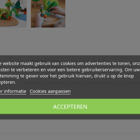
Beschrijving
Beoordelingen (0)
 website maakt gebruik van cookies om advertenties te tonen, on
sten te verbeteren en voor een betere gebruikerservaring. Om uw
temming te geven voor het gebruik hiervan, drukt u op de knop
bos speelwereld van Grimm's. De set bestaat uit onder andere een hui
epteren.
n cilinders waarmee je eindeloos nieuwe speelmanieren kan ontdekken.
r informatie
Cookies aanpassen
ACCEPTEREN