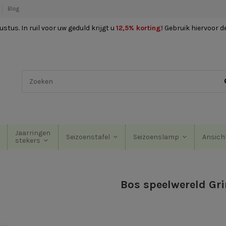
Blog
stus. In ruil voor uw geduld krijgt u
12,5% korting
!
Gebruik hiervoor d
Jaarringen
Seizoenstafel
Seizoenslamp
Ansich
stekers
Bos speelwereld Gr