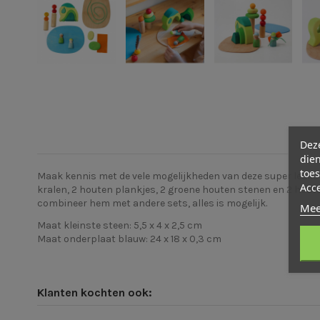
Deze
dien
toes
Maak kennis met de vele mogelijkheden van deze super leuke 
Acc
kralen, 2 houten plankjes, 2 groene houten stenen en 2 houte
combineer hem met andere sets, alles is mogelijk.
Mee
Maat kleinste steen: 5,5 x 4 x 2,5 cm
Maat onderplaat blauw: 24 x 18 x 0,3 cm
Klanten kochten ook: