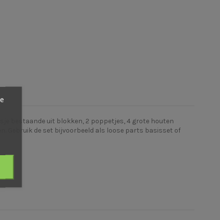
ze
sje bestaande uit blokken, 2 poppetjes, 4 grote houten
 Gebruik de set bijvoorbeeld als loose parts basisset of