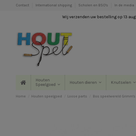
Contact
International shipping
Scholen en BSO's
In de media
Wij verzenden uw bestelling op 13 augu
Houten
Houten dieren
Knutselen
Speelgoed
Home
Houten speelgoed
Loose parts
Bos speelwereld Grimm's