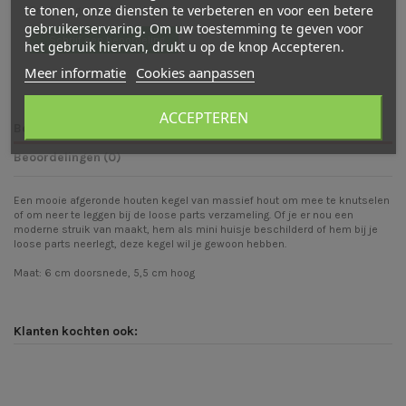
te tonen, onze diensten te verbeteren en voor een betere
Er zijn nog geen beoordelingen
gebruikerservaring. Om uw toestemming te geven voor
Schrijf een beoordeling
het gebruik hiervan, drukt u op de knop Accepteren.
Meer informatie
Cookies aanpassen
ACCEPTEREN
Beschrijving
Beoordelingen (0)
Een mooie afgeronde houten kegel van massief hout om mee te knutselen
of om neer te leggen bij de loose parts verzameling. Of je er nou een
moderne struik van maakt, hem als mini huisje beschilderd of hem bij je
loose parts neerlegt, deze kegel wil je gewoon hebben.
Maat: 6 cm doorsnede, 5,5 cm hoog
Klanten kochten ook: