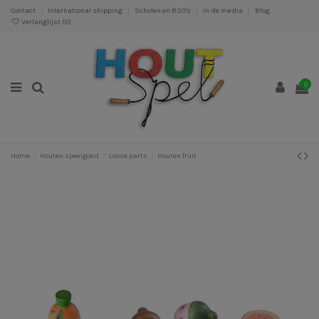
Contact
International shipping
Scholen en BSO's
In de media
Blog
Verlanglijst (
0
)
0
Home
Houten speelgoed
Loose parts
Houten fruit