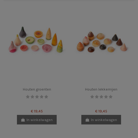
Houten groenten
Houten lekkernijen
€ 19,45
€ 19,45
In winkelwagen
In winkelwagen