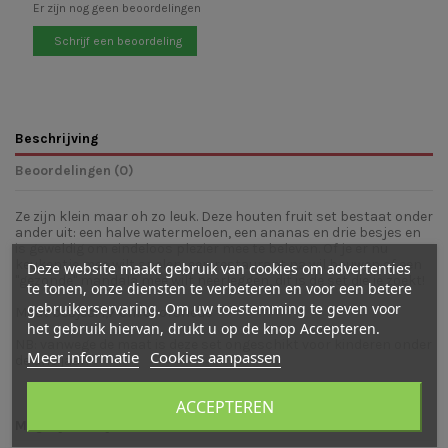
Er zijn nog geen beoordelingen
Schrijf een beoordeling
Beschrijving
Beoordelingen (0)
Ze zijn klein maar oh zo leuk. Deze houten fruit set bestaat onder
ander uit: een halve watermeloen, een ananas en drie besjes en
is geweldig om eindeloos plezier mee te beleven. Of je er nu
keukentje mee wilt spelen, een restaurant na wil bouwen of een
Deze website maakt gebruik van cookies om advertenties
"gezonde" mandala mee wilt neerleggen, dit is de set die je zoekt!
te tonen, onze diensten te verbeteren en voor een betere
gebruikerservaring. Om uw toestemming te geven voor
Maat besjes: 1,7 cm doorsnede
het gebruik hiervan, drukt u op de knop Accepteren.
NB: vanwege de maat is deze set ongeschikt voor kinderen onder
Meer informatie
Cookies aanpassen
de drie jaar.
ACCEPTEREN
Mogelijk vind je ook leuk