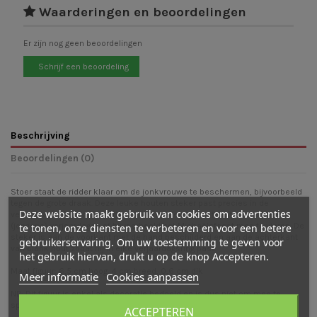
Waarderingen en beoordelingen
Er zijn nog geen beoordelingen
Schrijf een beoordeling
Beschrijving
Beoordelingen (0)
Stoer staat de ridder klaar om de jonkvrouwe te beschermen, bijvoorbeeld
tegen de grote draak. Deze leuke houten steker past precies in de
Deze website maakt gebruik van cookies om advertenties
verjaardagsring van bijvoorbeeld Grimm's en is een feestje om stoere
(jongens) verjaardagen of bijvoorbeeld het Michaëlsfeest mee te vieren. De
te tonen, onze diensten te verbeteren en voor een betere
steker is aan de voorkant met de hand beschilderd en aan de achterkant
gebruikerservaring. Om uw toestemming te geven voor
van blank hout zodat hij in elke verjaardagsring past.
het gebruik hiervan, drukt u op de knop Accepteren.
Maat figuur: 6,5 cm hoog, 4 cm breed, 0,6 cm dik
Meer informatie
Cookies aanpassen
NB: Dit figuur is enkel als decoratie bedoeld en is dus niet om mee te
spelen.
ACCEPTEREN