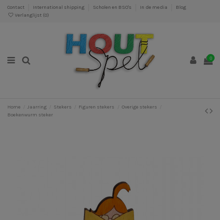
Contact
International shipping
Scholen en BSO's
In de media
Blog
Verlanglijst (
0
)
0
Home
Jaarring
Stekers
Figuren stekers
Overige stekers
Boekenwurm steker