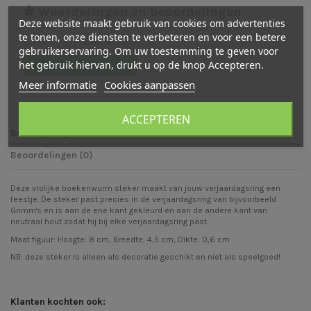
Waarderingen en beoordelingen
Deze website maakt gebruik van cookies om advertenties
te tonen, onze diensten te verbeteren en voor een betere
Er zijn nog geen beoordelingen
gebruikerservaring. Om uw toestemming te geven voor
het gebruik hiervan, drukt u op de knop Accepteren.
Schrijf een beoordeling
Meer informatie
Cookies aanpassen
ACCEPTEREN
Beschrijving
Beoordelingen (0)
Deze vrolijke boekenwurm steker maakt van jouw verjaardagsring een
feestje. De steker past precies in de verjaardagsring van bijvoorbeeld
Grimm's en is aan de ene kant gekleurd en aan de andere kant van
neutraal hout zodat hij bij elke verjaardagsring past.
Maat figuur: Hoogte: 8 cm, Breedte: 4,5 cm, Dikte: 0,6 cm
NB: deze steker is alleen als decoratie geschikt en niet als speelgoed!
Klanten kochten ook: