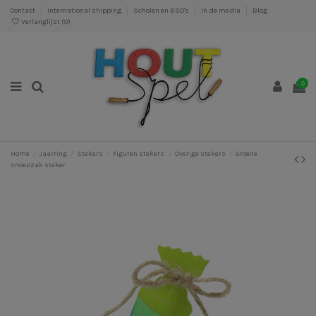
Contact
International shipping
Scholen en BSO's
In de media
Blog
Verlanglijst (
0
)
0
Home
Jaarring
Stekers
Figuren stekers
Overige stekers
Groene
snoepzak steker