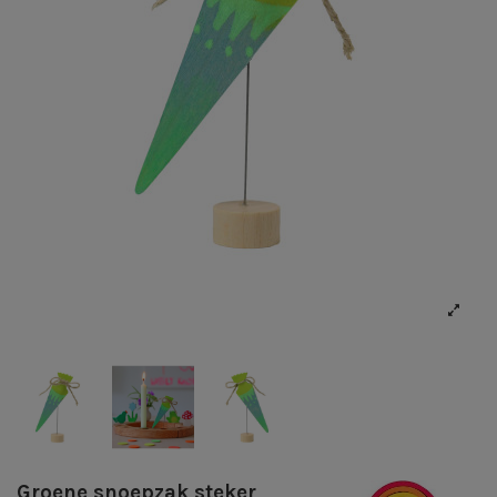
Groene snoepzak steker