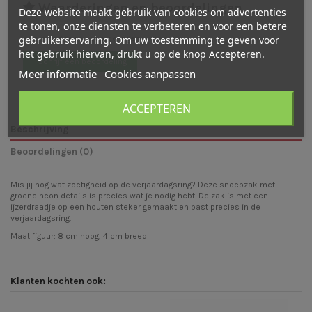
Waarderingen en beoordelingen
Deze website maakt gebruik van cookies om advertenties
te tonen, onze diensten te verbeteren en voor een betere
gebruikerservaring. Om uw toestemming te geven voor
Er zijn nog geen beoordelingen
het gebruik hiervan, drukt u op de knop Accepteren.
Schrijf een beoordeling
Meer informatie
Cookies aanpassen
ACCEPTEREN
Beschrijving
Beoordelingen (0)
Mis jij nog wat zoetigheid op de verjaardagsring? Deze snoepzak met
groene neon details is precies wat je nodig hebt. De zak is met een
ijzerdraadje op een houten steker gemaakt en past precies in de
verjaardagsring.
Maat figuur: 8 cm hoog, 4 cm breed
Klanten kochten ook: