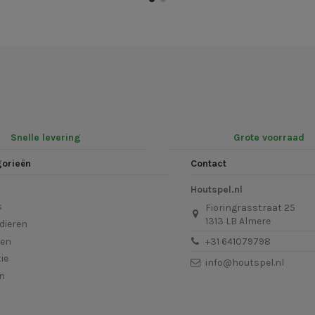
Snelle levering
Grote voorraad
gorieën
Contact
Houtspel.nl
s
Fioringrasstraat 25
1313 LB Almere
dieren
len
+31 641079798
ie
info@houtspel.nl
en