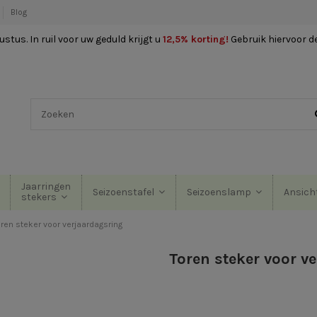
Blog
stus. In ruil voor uw geduld krijgt u
12,5% korting
!
Gebruik hiervoor d
Jaarringen
Seizoenstafel
Seizoenslamp
Ansich
stekers
oren steker voor verjaardagsring
Toren steker voor v