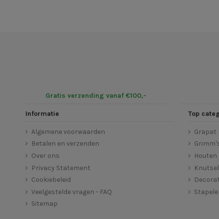
Gratis verzending vanaf €100,-
Informatie
Top cate
Algemene voorwaarden
Grapat
Betalen en verzenden
Grimm'
Over ons
Houten 
Privacy Statement
Knutse
Cookiebeleid
Decorat
Veelgestelde vragen - FAQ
Stapel
Sitemap