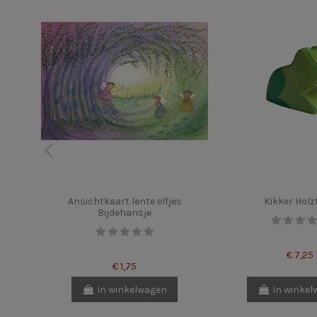
Ansichtkaart lente elfjes
Kikker Holz
Bijdehansje
€ 7,25
€ 1,75
In winkelwagen
In winke