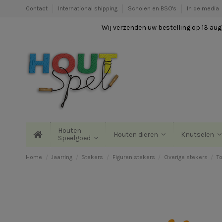
Contact
International shipping
Scholen en BSO's
In de media
Wij verzenden uw bestelling op 13 augu
Houten
Houten dieren
Knutselen
Speelgoed
Home
Jaarring
Stekers
Figuren stekers
Overige stekers
T