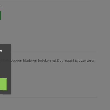
en
ze
 subtiele gouden bladeren betekening. Daarnaast is deze toren