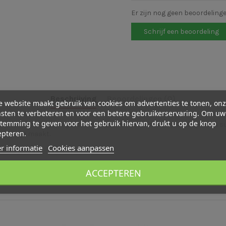
Er zijn nog geen beoordeling
Schrijf een beoordeling
Beschrijving
Beoordelingen (0)
 website maakt gebruik van cookies om advertenties te tonen, on
sten te verbeteren en voor een betere gebruikerservaring. Om uw
temming te geven voor het gebruik hiervan, drukt u op de knop
e kleden. De toren is geschilderd in twee kleuren oranje en heeft een
epteren.
n plaatje maakt.
r informatie
Cookies aanpassen
ACCEPTEREN