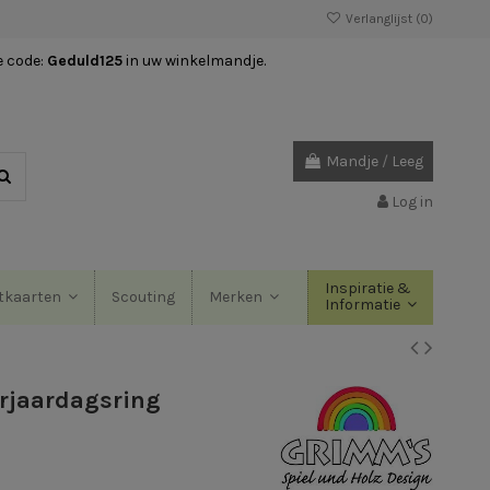
Verlanglijst (
0
)
e code:
Geduld125
in uw winkelmandje.
Mandje
/
Leeg
Log in
Inspiratie &
Scouting
tkaarten
Merken
Informatie
erjaardagsring