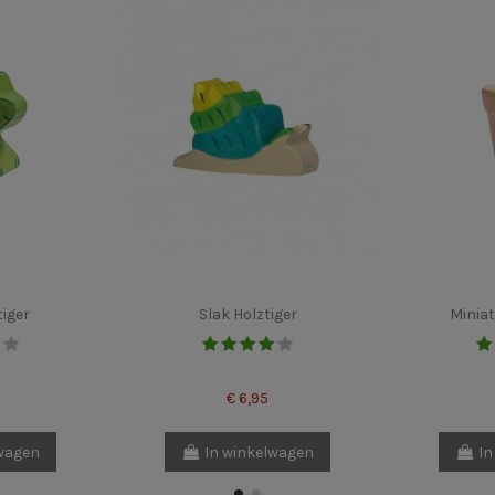
tiger
Slak Holztiger
Minia
€ 6,95
lwagen
In winkelwagen
In