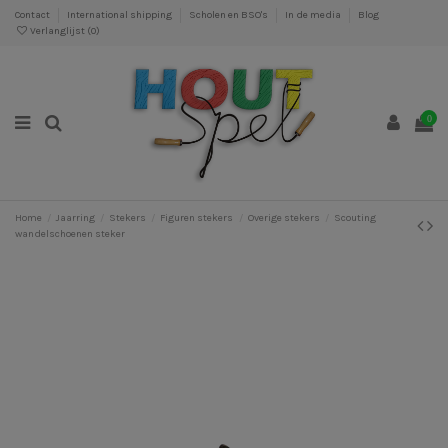
Contact
International shipping
Scholen en BSO's
In de media
Blog
Verlanglijst (
0
)
0
Home
Jaarring
Stekers
Figuren stekers
Overige stekers
Scouting
wandelschoenen steker