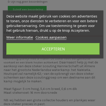
Er zijn nog geen beoordelingen
Schrijf een beoordeling
Deze website maakt gebruik van cookies om advertenties
te tonen, onze diensten te verbeteren en voor een betere
gebruikerservaring. Om uw toestemming te geven voor
het gebruik hiervan, drukt u op de knop Accepteren.
Beschrijving
Meer informatie
Cookies aanpassen
Beoordelingen (0)
ACCEPTEREN
Deze houten steker in de vorm van een groene wandelschoenen is
geweldig om je verjaardagsring mee aan te vullen of om een leuk
herinneringsplankje mee te maken. De steker heeft een gekleurde
Daarnaast help jij met de
voorkant en een blank houten achterkant.
aankoop van deze steker scouting Hannie Schaft uit Almere
naar het grootste Nederlandse waterkamp: het NaWaKa.
Houtspel zal namelijk €2,- van de opbrengt van deze steker
schenken aan deze scoutinggroep om een deelname aan dit
kamp mogelijk te maken.
Maat figuur: 5 cm hoog, 5,4 cm breed, 0,6 cm dik
Maat stekervoet: 16 mm doorsnede
NB: wij hebben een grote collectie
houders en plankjes
waar
deze steker precies in past.