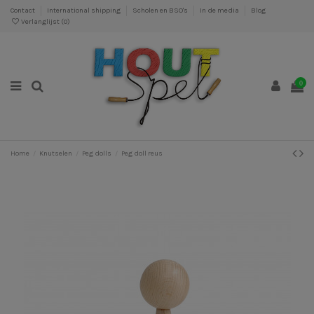
Contact
International shipping
Scholen en BSO's
In de media
Blog
Verlanglijst (
0
)
0
Home
Knutselen
Peg dolls
Peg doll reus