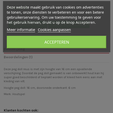
Deze website maakt gebruik van cookies om advertenties
(
5
/
5
)
-
1
cijfer(s) -
1
beoordeling(en)
te tonen, onze diensten te verbeteren en voor een betere
Bekijk verdeling
gebruikerservaring. Om uw toestemming te geven voor
het gebruik hiervan, drukt u op de knop Accepteren.
Bekijk beoordelingen
Schrijf een beoordeling
Meer informatie
Cookies aanpassen
ACCEPTEREN
Beschrijving
Beoordelingen (1)
Deze peg doll reus is met zijn hoogte van 16 cm een opvallende
verschijning. Doordat de peg doll gemaakt is van onbewerkt hout kan hij
super goed beschilderd of beplakt worden of kleed hem eens aan met
kleding van vilt.
Hoogte peg doll: 16 cm, doorsnede onderkant: 6 cm
Merk:
Houtspel
Klanten kochten ook: