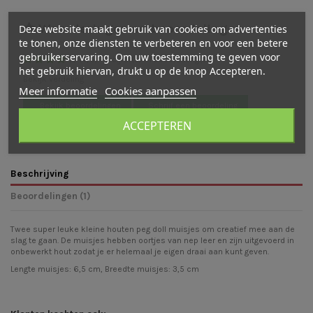
Waarderingen en beoordelingen
Deze website maakt gebruik van cookies om advertenties
te tonen, onze diensten te verbeteren en voor een betere
gebruikerservaring. Om uw toestemming te geven voor
(
4
/
5
)
-
1
cijfer(s) -
1
beoordeling(en)
het gebruik hiervan, drukt u op de knop Accepteren.
Bekijk verdeling
Meer informatie
Cookies aanpassen
Bekijk beoordelingen
Schrijf een beoordeling
ACCEPTEREN
Beschrijving
Beoordelingen (1)
Twee super leuke kleine houten peg doll muisjes om creatief mee aan de
slag te gaan. De muisjes hebben oortjes van nep leer en zijn uitgevoerd in
onbewerkt hout zodat je er helemaal je eigen draai aan kunt geven.
Lengte muisjes: 6,5 cm, Breedte muisjes: 3,5 cm