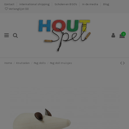
Contact
International shipping
Scholen en BSO's
In de media
Blog
Verlanglijst (
0
)
0
Home
Knutselen
Peg dolls
Peg doll muisjes