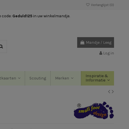
Verlanglijst (
0
)
e code:
Geduld125
in uw winkelmandje.
Mandje
/
Leeg
Log in
Inspiratie &
Scouting
tkaarten
Merken
Informatie