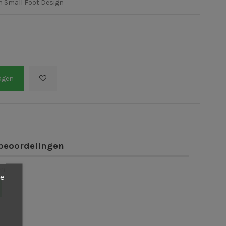
n Small Foot Design
agen
beoordelingen
en
ze