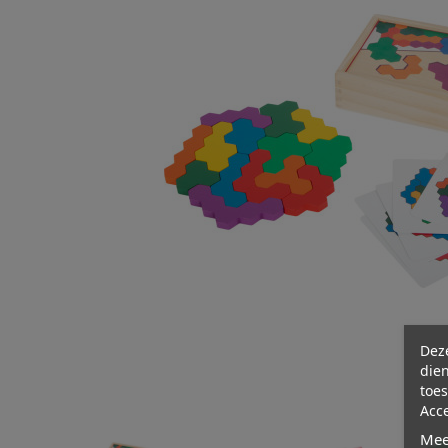
Deze
dien
toes
Acc
Mee