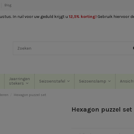
Blog
stus. In ruil voor uw geduld krijgt u
12,5% korting
!
Gebruik hiervoor d
Jaarringen
Seizoenstafel
Seizoenslamp
Ansich
stekers
deren
Hexagon puzzel set
Hexagon puzzel set