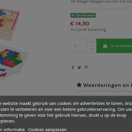
20-delige hexagon puzzel set va
Op voorraad
€ 14,50
Inclusief belasting
In winkelw
Waarderingen en 
Er zijn nog geen beoordeling
 website maakt gebruik van cookies om advertenties te tonen, on
sten te verbeteren en voor een betere gebruikerservaring. Om uw
Schrijf een beoordeling
temming te geven voor het gebruik hiervan, drukt u op de knop
epteren.
r informatie
Cookies aanpassen