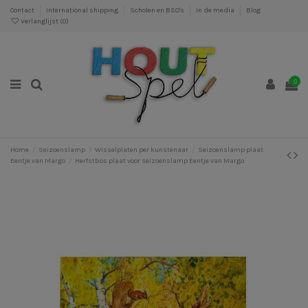
Contact
International shipping
Scholen en BSO's
In de media
Blog
Verlanglijst (
0
)
0
Home
Seizoenslamp
Wisselplaten per kunstenaar
Seizoenslamp plaat
Eentje van Margo
Herfstbos plaat voor seizoenslamp Eentje van Margo