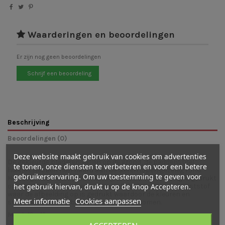
Waarderingen en beoordelingen
Er zijn nog geen beoordelingen
Schrijf een beoordeling
Beschrijving
Beoordelingen (0)
Deze website maakt gebruik van cookies om advertenties
De gekleurde bladeren vallen op de grond, de paddenstoel
te tonen, onze diensten te verbeteren en voor een betere
huisjes hebben hun haard aan de dieren lopen gezellig rond.
gebruikerservaring. Om uw toestemming te geven voor
Herfstiger dan deze plaat kan bijna niet. De afbeelding is gedrukt
op een plaat welke
is gemaakt van lichtdoorlatende kunststof
het gebruik hiervan, drukt u op de knop Accepteren.
waar de afbeelding op is gedrukt waardoor de kleuren en
Meer informatie
Cookies aanpassen
structuur van de afbeelding prachtig uitkomen.
Maat: 19 x 19 cm