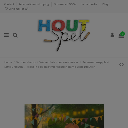
Contact
International shipping
Scholen en BSO's
In de media
Blog
Verlanglijst (
0
)
0
Home
Seizoenslamp
Wisselplaten per kunstenaar
Seizoenslamp plaat
Lotte Drouwen
Feest in bos plaat voor seizoenslamp Lotte Drouwen