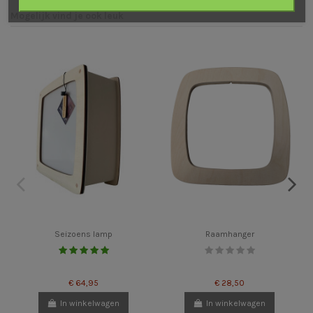
Mogelijk vind je ook leuk
Seizoens lamp
Raamhanger
€ 64,95
€ 28,50
In winkelwagen
In winkelwagen