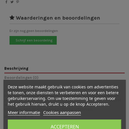
Waarderingen en beoordelingen
Er zijn nog geen beoordelingen
Schrijf een beoordeling
Beschrijving
Beoordelingen (0)
Deze website maakt gebruik van cookies om advertenties
Een plaat voor in de seizoenslamp voor echte feestvierders, of je nu jarig
te tonen, onze diensten te verbeteren en voor een betere
bent of niet. De slingers hangen, er is muziek en de dieren zijn vrolijk aan
gebruikerservaring. Om uw toestemming te geven voor
De plaat is gemaakt van lichtdoorlatende kunststof
het dansen.
het gebruik hiervan, drukt u op de knop Accepteren.
waar de afbeelding op is gedrukt waardoor de kleuren en
structuur van de afbeelding prachtig uitkomen.
Meer informatie
Cookies aanpassen
Maat: 19 x 19 cm
ACCEPTEREN