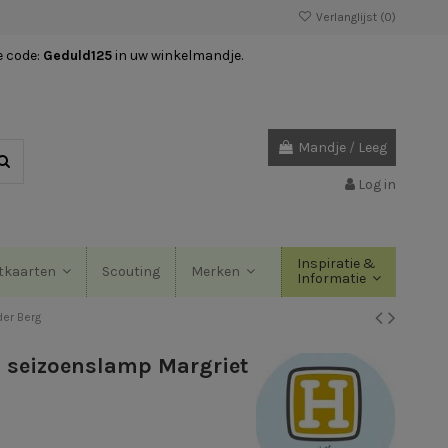
Verlanglijst (
0
)
e code:
Geduld125
in uw winkelmandje.
Mandje
/
Leeg
Log in
Inspiratie &
Scouting
tkaarten
Merken
Informatie
der Berg
n seizoenslamp Margriet