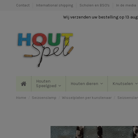
Contact
International shipping
Scholen en BSO's
In de media
Wij verzenden uw bestelling op 13 augu
Houten
Houten dieren
Knutselen
Speelgoed
Home
Seizoenslamp
Wisselplaten per kunstenaar
Seizoenslam