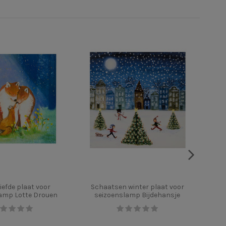
iefde plaat voor
Schaatsen winter plaat voor
Ansi
amp Lotte Drouen
seizoenslamp Bijdehansje