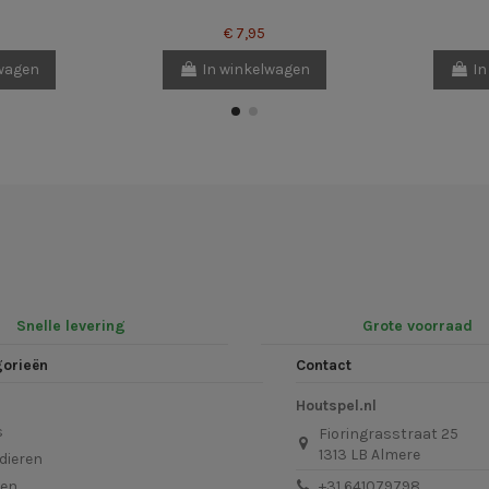
€ 7,95
lwagen
In winkelwagen
In
Snelle levering
Grote voorraad
gorieën
Contact
Houtspel.nl
s
Fioringrasstraat 25
1313 LB Almere
dieren
len
+31 641079798