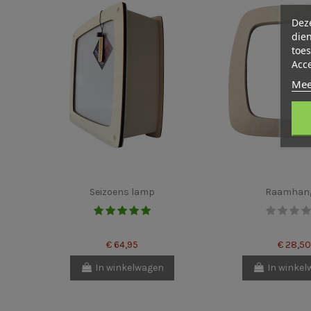
Deze
dien
toes
Acc
Mee
Seizoens lamp
Raamhan
€ 64,95
€ 28,50
In winkelwagen
In winke