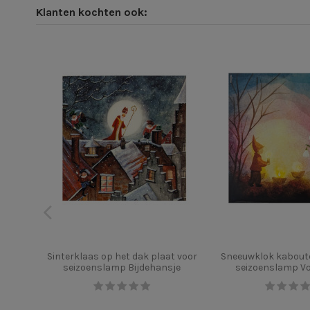
Klanten kochten ook:
Sinterklaas op het dak plaat voor
Sneeuwklok kaboute
seizoenslamp Bijdehansje
seizoenslamp Vo