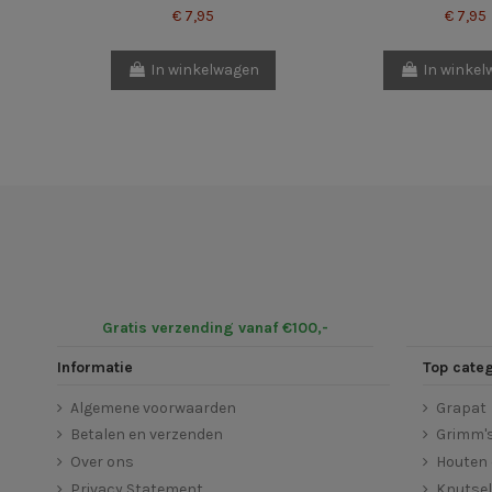
€ 7,95
€ 7,95
In winkelwagen
In winke
Gratis verzending vanaf €100,-
Informatie
Top cate
Algemene voorwaarden
Grapat
Betalen en verzenden
Grimm'
Over ons
Houten 
Privacy Statement
Knutse