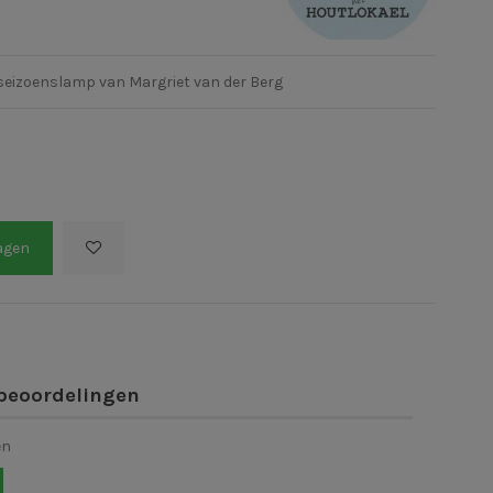
 seizoenslamp van Margriet van der Berg
agen
beoordelingen
en