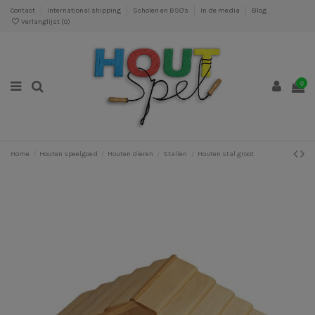
Contact
International shipping
Scholen en BSO's
In de media
Blog
Verlanglijst (
0
)
0
Home
Houten speelgoed
Houten dieren
Stallen
Houten stal groot