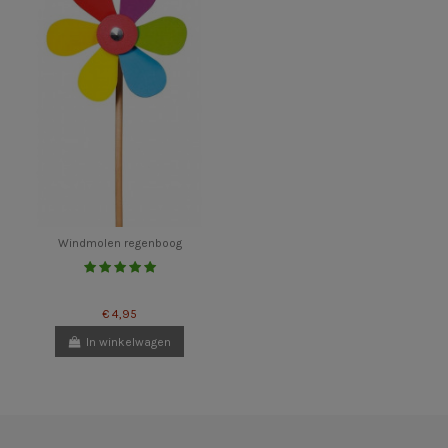
Windmolen regenboog
€ 4,95
In winkelwagen