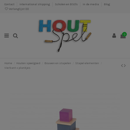
Contact
International shipping
Scholen en BSO's
In de media
Blog
Verlanglijst (
0
)
0
Home
Houten speelgoed
Bouwen en stapelen
Stapel elementen
Vierkant + plankjes