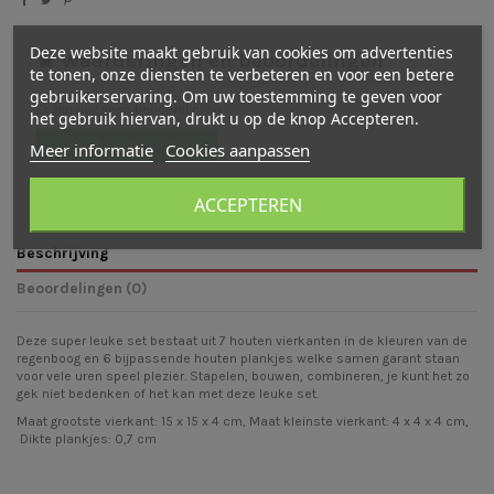
Deze website maakt gebruik van cookies om advertenties
Waarderingen en beoordelingen
te tonen, onze diensten te verbeteren en voor een betere
gebruikerservaring. Om uw toestemming te geven voor
Er zijn nog geen beoordelingen
het gebruik hiervan, drukt u op de knop Accepteren.
Schrijf een beoordeling
Meer informatie
Cookies aanpassen
ACCEPTEREN
Beschrijving
Beoordelingen (0)
Deze super leuke set bestaat uit 7 houten vierkanten in de kleuren van de
regenboog en 6 bijpassende houten plankjes welke samen garant staan
voor vele uren speel plezier. Stapelen, bouwen, combineren, je kunt het zo
gek niet bedenken of het kan met deze leuke set.
Maat grootste vierkant: 15 x 15 x 4 cm, Maat kleinste vierkant: 4 x 4 x 4 cm,
Dikte plankjes: 0,7 cm